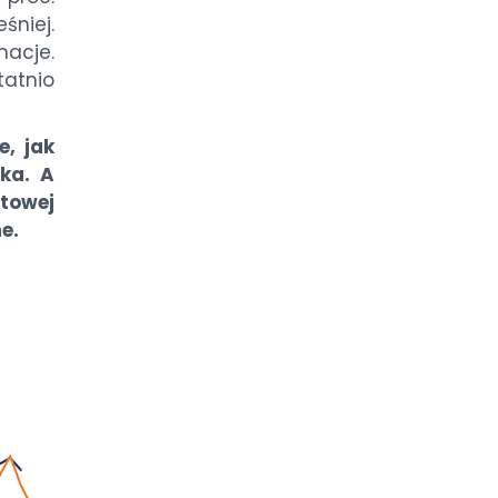
śniej.
macje.
atnio
e, jak
ka. A
atowej
ne.