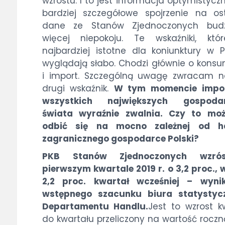
wzrostu. I to jest informacja optymistyczn
bardziej szczegółowe spojrzenie na os
dane ze Stanów Zjednoczonych budz
więcej niepokoju. Te wskaźniki, któ
najbardziej istotne dla koniunktury w P
wyglądają słabo. Chodzi głównie o kons
i import. Szczególną uwagę zwracam n
drugi wskaźnik.
W tym momencie impo
wszystkich największych gospoda
świata wyraźnie zwalnia. Czy to moż
odbić się na mocno zależnej od h
zagranicznego gospodarce Polski?
PKB Stanów Zjednoczonych wzró
pierwszym kwartale 2019 r. o 3,2 proc.,
2,2 proc. kwartał wcześniej – wyni
wstępnego szacunku biura statystyc
Departamentu Handlu.
Jest to wzrost k
do kwartału przeliczony na wartość roczn