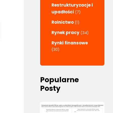
Restrukturyzacje i
upadłości
(7)
Rolnictwo
(1)
Rynek pracy
(34)
Rynki finansowe
(30)
Popularne
Posty