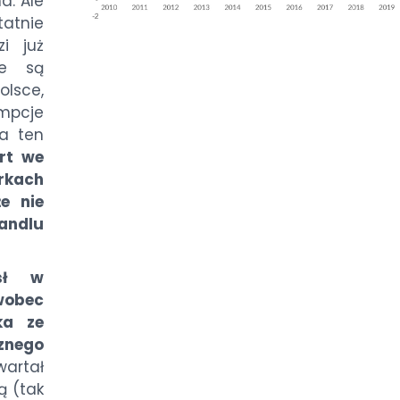
a. Ale
tatnie
i już
re są
olsce,
umpcje
a ten
rt we
rkach
e nie
andlu
sł w
 wobec
ka ze
znego
wartał
ą (tak