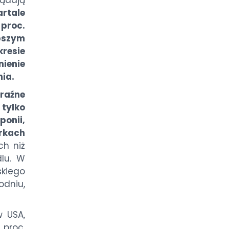
ądają
rtale
 proc.
bszym
resie
nienie
ia.
raźne
 tylko
ponii,
arkach
ch niż
lu. W
kiego
odniu,
w USA,
 proc.