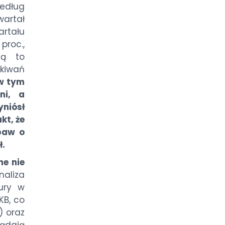
według
wartał
rtału
proc.,
Są to
ekiwań
 w tym
ni, a
iósł
kt, że
baw o
ł.
ne nie
aliza
tury w
KB, co
) oraz