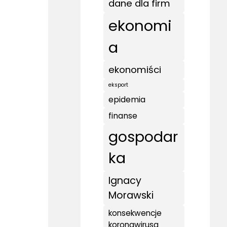
dane dla firm
ekonomi
a
ekonomiści
eksport
epidemia
finanse
gospodar
ka
Ignacy
Morawski
konsekwencje
koronawirusa