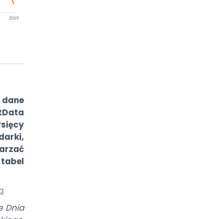
 dane
Data
sięcy
arki,
arzać
tabel
a
e Dnia