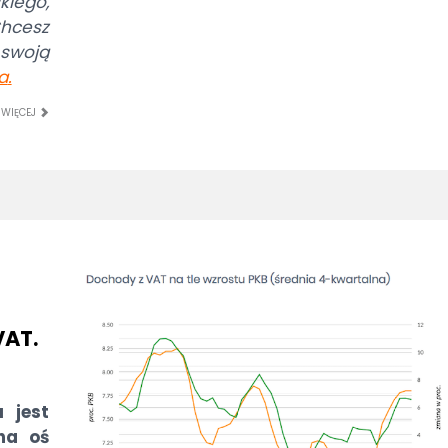
iego,
hcesz
swoją
a
.
 WIĘCEJ
VAT.
 jest
na oś