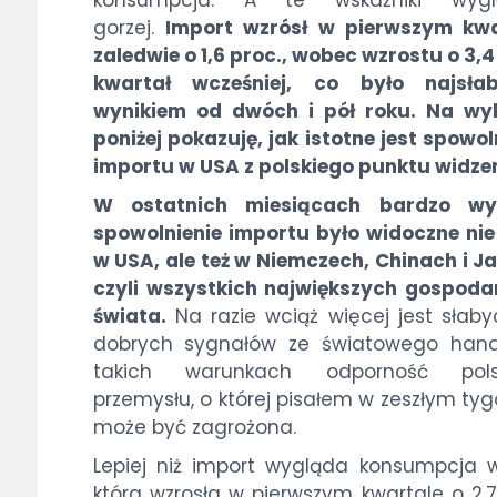
konsumpcja. A te wskaźniki wygl
gorzej.
Import wzrósł w pierwszym kwa
zaledwie o 1,6 proc., wobec wzrostu o 3,4
kwartał wcześniej, co było najsła
wynikiem od dwóch i pół roku. Na wyk
poniżej pokazuję, jak istotne jest spowol
importu w USA z polskiego punktu widzen
W ostatnich miesiącach bardzo wy
spowolnienie importu było widoczne nie
w USA, ale też w Niemczech, Chinach i Ja
czyli wszystkich największych gospod
świata.
Na razie wciąż więcej jest słaby
dobrych sygnałów ze światowego hand
takich warunkach odporność pols
przemysłu, o której pisałem w zeszłym tyg
może być zagrożona.
Lepiej niż import wygląda konsumpcja 
która wzrosła w pierwszym kwartale o 2,7