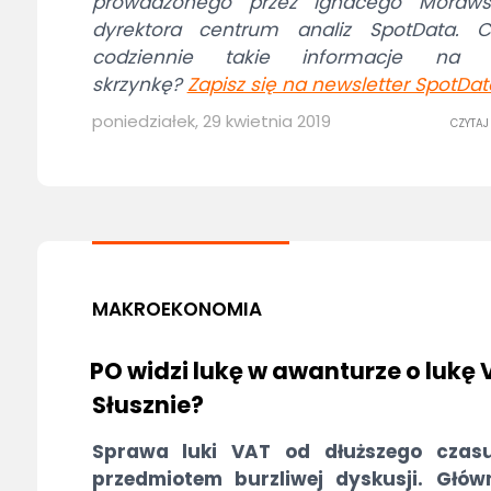
prowadzonego przez Ignacego Morawsk
dyrektora centrum analiz SpotData. C
codziennie takie informacje na 
skrzynkę?
Zapisz się na newsletter SpotDat
poniedziałek, 29 kwietnia 2019
CZYTAJ
MAKROEKONOMIA
PO widzi lukę w awanturze o lukę 
Słusznie?
Sprawa luki VAT od dłuższego czasu
przedmiotem burzliwej dyskusji. Głów