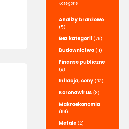
Kategorie
Analizy branżowe
(5)
Bez kategorii
(79)
Budownictwo
(11)
Finanse publiczne
(9)
Inflacja, ceny
(33)
Koronawirus
(8)
Makroekonomia
(191)
Metale
(2)