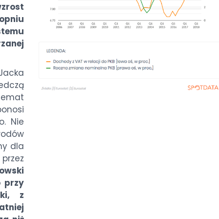
wzrost
opniu
temu
zanej
 Jacka
ledczą
 temat
ponosi
o. Nie
odów
ny dla
 przez
owski
 przy
ki, z
atniej