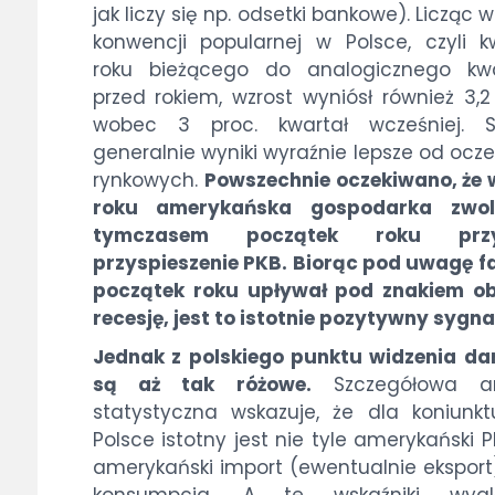
jak liczy się np. odsetki bankowe). Licząc 
konwencji popularnej w Polsce, czyli k
roku bieżącego do analogicznego kwa
przed rokiem, wzrost wyniósł również 3,2 
wobec 3 proc. kwartał wcześniej. 
generalnie wyniki wyraźnie lepsze od ocz
rynkowych.
Powszechnie oczekiwano, że
roku amerykańska gospodarka zwol
tymczasem początek roku przyn
przyspieszenie PKB. Biorąc pod uwagę fa
początek roku upływał pod znakiem o
recesję, jest to istotnie pozytywny sygna
Jednak z polskiego punktu widzenia da
są aż tak różowe.
Szczegółowa an
statystyczna wskazuje, że dla koniunk
Polsce istotny jest nie tyle amerykański P
amerykański import (ewentualnie eksport