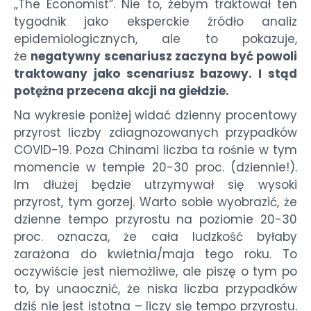
„The Economist”. Nie to, żebym traktował ten
tygodnik jako eksperckie źródło analiz
epidemiologicznych, ale to pokazuje,
że
negatywny scenariusz zaczyna być powoli
traktowany jako scenariusz bazowy. I stąd
potężna przecena akcji na giełdzie.
Na wykresie poniżej widać dzienny procentowy
przyrost liczby zdiagnozowanych przypadków
COVID-19. Poza Chinami liczba ta rośnie w tym
momencie w tempie 20-30 proc. (dziennie!).
Im dłużej będzie utrzymywał się wysoki
przyrost, tym gorzej. Warto sobie wyobrazić, że
dzienne tempo przyrostu na poziomie 20-30
proc. oznacza, że cała ludzkość byłaby
zarażona do kwietnia/maja tego roku. To
oczywiście jest niemożliwe, ale piszę o tym po
to, by unaocznić, że niska liczba przypadków
dziś nie jest istotna – liczy się tempo przyrostu.