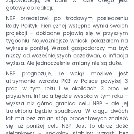
zapowiadają, że bank w razie czego jest
gotowy do reakcji.
NBP przedstawił po środowym posiedzeniu
Rady Polityki Pieniężnej wstępne wyniki swoich
projekcji – dokładne pojawią się w przyszłym
tygodniu. Najważniejsze wnioski pokazałem na
wykresie poniżej. Wzrost gospodarczy ma być
niższy od wcześniejszych oczekiwań, a inflacja
wyższa. Ale jednocześnie zmiany nie są duże.
NBP prognozuje, że wciąż możliwe jest
utrzymanie wzrostu PKB w Polsce powyżej 3
proc. w tym roku i w okolicach 3 proc. w
przyszłym. Inflacja będzie wysoka w tym roku –
wyższa niż górna granica celu NBP – ale jej
trajektoria będzie spadkowa. W ciągu dwóch
lat ma bez zmian stóp procentowych znaleźć
się już poniżej celu NBP. Jest to obraz dość
sielankowy – spokojny stabilny wzrost, bez