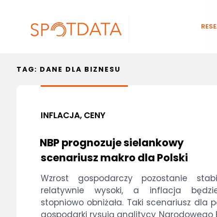
RES
TAG:
DANE DLA BIZNESU
INFLACJA, CENY
NBP prognozuje sielankowy
scenariusz makro dla Polski
Wzrost gospodarczy pozostanie stabi
relatywnie wysoki, a inflacja będzi
stopniowo obniżała. Taki scenariusz dla po
gospodarki rysują analitycy Narodowego