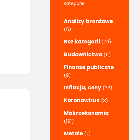
Kategorie
Analizy branżowe
(5)
Bez kategorii
(79)
Budownictwo
(11)
Finanse publiczne
(9)
Inflacja, ceny
(33)
Koronawirus
(8)
Makroekonomia
(191)
Metale
(2)