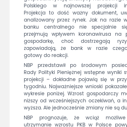
Polskiego w najnowszej projekcji inf
Projekcja to dość ważny dokument, uw
analizowany przez rynek. Jak na razie 
banku centralnego nie specjalnie si
przejmują wpływem koronawirusa na p
gospodarkę, choć dostrzegają ryz
zapowiadają, że bank w razie czego
gotowy do reakcji.
NBP przedstawił po środowym posied
Rady Polityki Pieniężnej wstępne wyniki 
projekcji – dokładne pojawią się w prz
tygodniu. Najważniejsze wnioski pokaza
wykresie poniżej. Wzrost gospodarczy 
niższy od wcześniejszych oczekiwań, a in
wyższa. Ale jednocześnie zmiany nie są du
NBP prognozuje, że wciąż możliwe
utrzymanie wzrostu PKB w Polsce powy