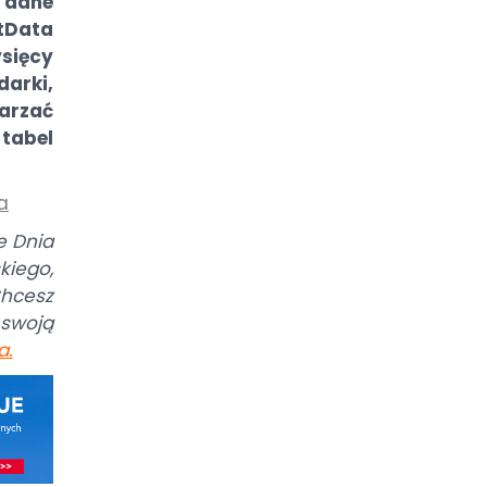
 dane
Data
sięcy
arki,
arzać
tabel
a
e Dnia
iego,
hcesz
swoją
a
.