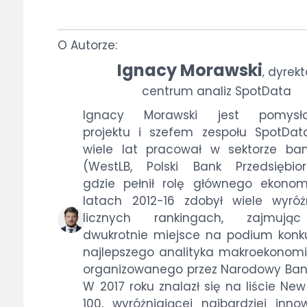
O Autorze:
Ignacy Morawski
dyrekt
,
centrum analiz SpotData
Ignacy Morawski jest pomysł
projektu i szefem zespołu SpotData
wiele lat pracował w sektorze b
(WestLB, Polski Bank Przedsiębiorc
gdzie pełnił rolę głównego ekonom
latach 2012-16 zdobył wiele wyró
licznych rankingach, zajmując
dwukrotnie miejsce na podium konk
najlepszego analityka makroekonom
organizowanego przez Narodowy Bank 
W 2017 roku znalazł się na liście Ne
100, wyróżniającej najbardziej inno