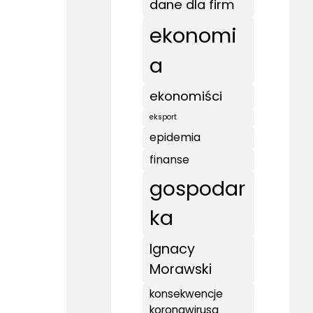
dane dla firm
ekonomi
a
ekonomiści
eksport
epidemia
finanse
gospodar
ka
Ignacy
Morawski
konsekwencje
koronawirusa