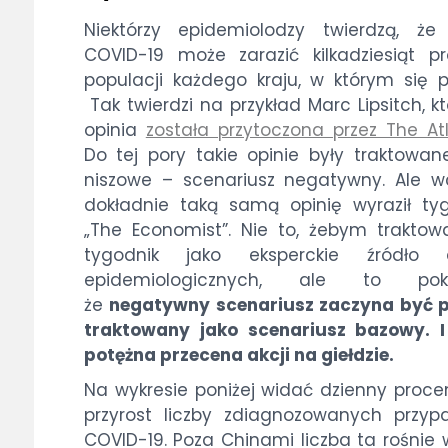
Niektórzy epidemiolodzy twierdzą, że
COVID-19 może zarazić kilkadziesiąt p
populacji każdego kraju, w którym się p
Tak twierdzi na przykład Marc Lipsitch, k
opinia
została przytoczona przez The At
Do tej pory takie opinie były traktowan
niszowe – scenariusz negatywny. Ale w
dokładnie taką samą opinię wyraził ty
„The Economist”. Nie to, żebym traktow
tygodnik jako eksperckie źródło a
epidemiologicznych, ale to poka
że
negatywny scenariusz zaczyna być p
traktowany jako scenariusz bazowy. I
potężna przecena akcji na giełdzie.
Na wykresie poniżej widać dzienny proc
przyrost liczby zdiagnozowanych przy
COVID-19. Poza Chinami liczba ta rośnie