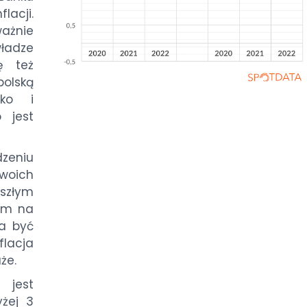
lacji.
ażnie
władze
ę też
olską
yko i
 jest
zeniu
swoich
yszłym
łem na
ma być
flacja
że.
 jest
żej 3