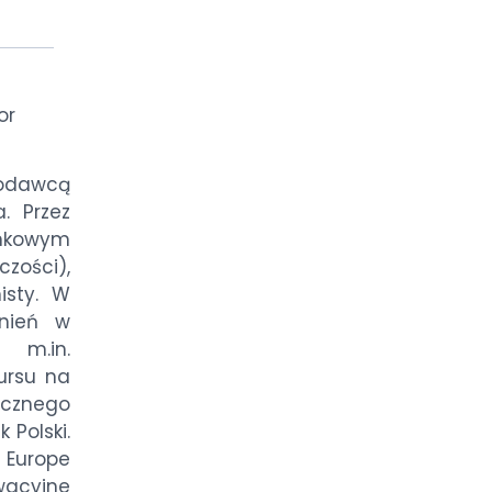
or
odawcą
. Przez
ankowym
zości),
isty. W
żnień w
 m.in.
ursu na
icznego
Polski.
w Europe
wacyjne