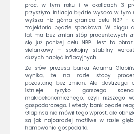
proc. w tym roku i w okolicach 3 pr
przyszłym. Inflacja będzie wysoka w tym 
wyższa niż górna granica celu NBP – a
trajektoria będzie spadkowa. W ciągu
lat ma bez zmian stóp procentowych z
się już poniżej celu NBP. Jest to obra
sielankowy – spokojny stabilny wzros
dużych napięć inflacyjnych.
Ze słów prezesa banku Adama Glapińs
wynika, że na razie stopy proce
pozostaną bez zmian. Ale dostrzega o
istnieje ryzyko gorszego scenar
makroekonomicznego, czyli niższego w
gospodarczego. I wtedy bank będzie rea
Glapiński nie mówił tego wprost, ale obniżk
są jak najbardziej możliwe w razie głę
hamowania gospodarki.