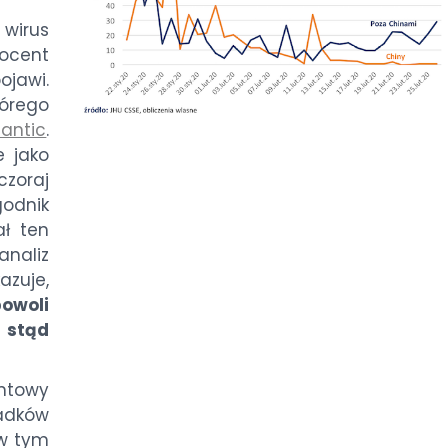
 wirus
rocent
ojawi.
tórego
lantic
.
e jako
czoraj
godnik
ał ten
naliz
zuje,
owoli
 stąd
entowy
padków
 w tym