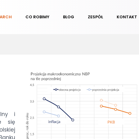
EARCH
CO ROBIMY
BLOG
ZESPÓŁ
KONTAKT
lny i
e się
lskiej
 Banku