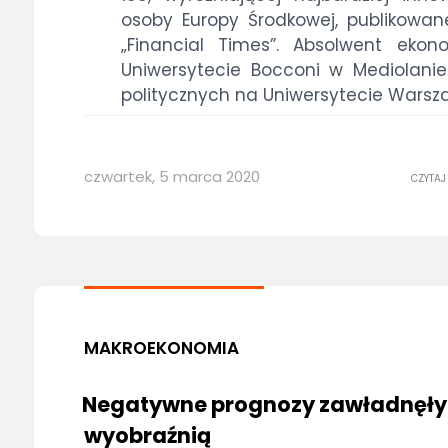
osoby Europy Środkowej, publikowane
„Financial Times”. Absolwent ekon
Uniwersytecie Bocconi w Mediolanie
politycznych na Uniwersytecie Warsz
czwartek, 5 marca 2020
CZYTAJ
MAKROEKONOMIA
Negatywne prognozy zawładnęły
wyobraźnią