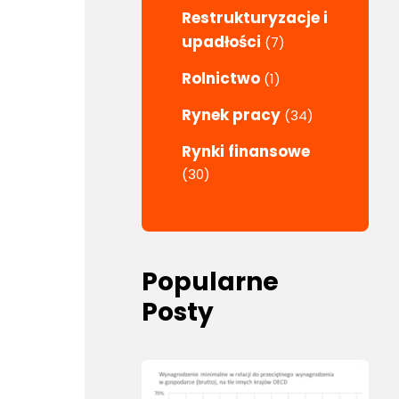
Restrukturyzacje i
upadłości
(7)
Rolnictwo
(1)
Rynek pracy
(34)
Rynki finansowe
(30)
Popularne
Posty