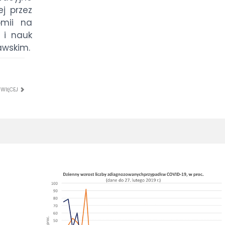
j przez
omii na
 i nauk
awskim.
 WIĘCEJ