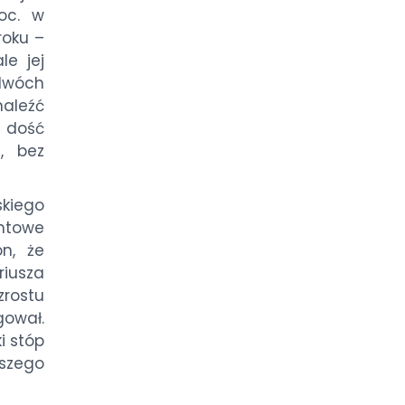
oc. w
roku –
le jej
 dwóch
naleźć
z dość
t, bez
kiego
ntowe
n, że
iusza
zrostu
gował.
i stóp
bszego