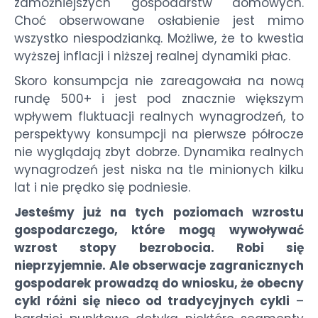
zamożniejszych gospodarstw domowych.
Choć obserwowane osłabienie jest mimo
wszystko niespodzianką. Możliwe, że to kwestia
wyższej inflacji i niższej realnej dynamiki płac.
Skoro konsumpcja nie zareagowała na nową
rundę 500+ i jest pod znacznie większym
wpływem fluktuacji realnych wynagrodzeń, to
perspektywy konsumpcji na pierwsze półrocze
nie wyglądają zbyt dobrze. Dynamika realnych
wynagrodzeń jest niska na tle minionych kilku
lat i nie prędko się podniesie.
Jesteśmy już na tych poziomach wzrostu
gospodarczego, które mogą wywoływać
wzrost stopy bezrobocia. Robi się
nieprzyjemnie. Ale obserwacje zagranicznych
gospodarek prowadzą do wniosku, że obecny
cykl różni się nieco od tradycyjnych cykli
–