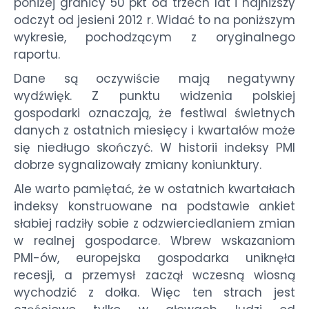
poniżej granicy 50 pkt od trzech lat i najniższy
odczyt od jesieni 2012 r. Widać to na poniższym
wykresie, pochodzącym z oryginalnego
raportu.
Dane są oczywiście mają negatywny
wydźwięk. Z punktu widzenia polskiej
gospodarki oznaczają, że festiwal świetnych
danych z ostatnich miesięcy i kwartałów może
się niedługo skończyć. W historii indeksy PMI
dobrze sygnalizowały zmiany koniunktury.
Ale warto pamiętać, że w ostatnich kwartałach
indeksy konstruowane na podstawie ankiet
słabiej radziły sobie z odzwierciedlaniem zmian
w realnej gospodarce. Wbrew wskazaniom
PMI-ów, europejska gospodarka uniknęła
recesji, a przemysł zaczął wczesną wiosną
wychodzić z dołka. Więc ten strach jest