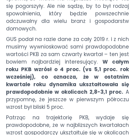
się pogorszyły. Ale nie sądzę, by to był rodzaj
spowolnienia, który będzie powszechnie
odczuwalny dla wielu branż i gospodarstw
domowych.
GUS podał na razie dane za cały 2019 r. i z nich
musimy wywnioskować sami prawdopodobne
wartości PKB za sam czwarty kwartał – ten jest
bowiem najbardziej interesujący.
W całym
roku PKB wzrósł o 4 proc. (vs 5,1 proc. rok
wcześniej), co oznacza, że w ostatnim
kwartale roku dynamika ukształtowała się
prawdopodobnie w okolicach 2,8-3,1 proc.
A
przypomnę, że jeszcze w pierwszym półroczu
wzrost był bliski 5 proc.
Patrząc na trajektorię PKB, wydaje się
prawdopodobne, że w najbliższych kwartałach
wzrost gospodarczy ukształtuje się w okolicach