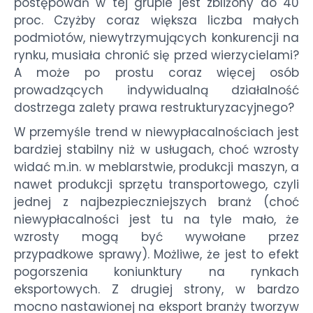
postępowań w tej grupie jest zbliżony do 40
proc. Czyżby coraz większa liczba małych
podmiotów, niewytrzymujących konkurencji na
rynku, musiała chronić się przed wierzycielami?
A może po prostu coraz więcej osób
prowadzących indywidualną działalność
dostrzega zalety prawa restrukturyzacyjnego?
W przemyśle trend w niewypłacalnościach jest
bardziej stabilny niż w usługach, choć wzrosty
widać m.in. w meblarstwie, produkcji maszyn, a
nawet produkcji sprzętu transportowego, czyli
jednej z najbezpieczniejszych branż (choć
niewypłacalności jest tu na tyle mało, że
wzrosty mogą być wywołane przez
przypadkowe sprawy). Możliwe, że jest to efekt
pogorszenia koniunktury na rynkach
eksportowych. Z drugiej strony, w bardzo
mocno nastawionej na eksport branży tworzyw