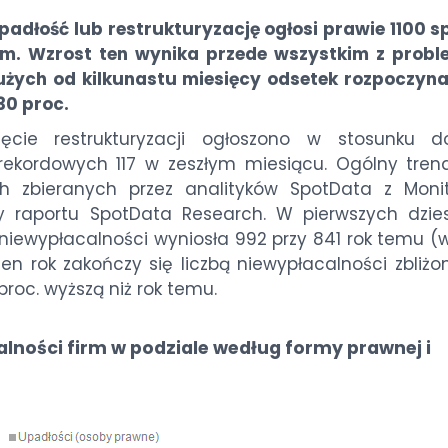
dłość lub restrukturyzację ogłosi prawie 1100 sp
kiem. Wzrost ten wynika przede wszystkim z prob
dużych od kilkunastu miesięcy odsetek rozpoczyn
30 proc.
ęcie restrukturyzacji ogłoszono w stosunku 
rekordowych 117 w zeszłym miesiącu. Ogólny trend
h zbieranych przez analityków SpotData z Moni
 raportu SpotData Research. W pierwszych dzies
niewypłacalności wyniosła 992 przy 841 rok temu (w
ten rok zakończy się liczbą niewypłacalności zbliż
proc. wyższą niż rok temu.
lności firm w podziale według formy prawnej i