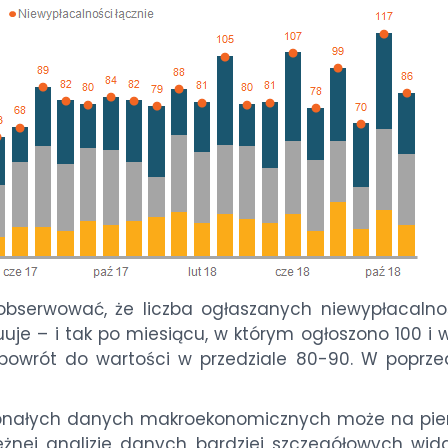
serwować, że liczba ogłaszanych niewypłacalno
je – i tak po miesiącu, w którym ogłoszono 100 i w
powrót do wartości w przedziale 80-90. W poprze
skonałych danych makroekonomicznych może na pie
eżnej analizie danych bardziej szczegółowych wida