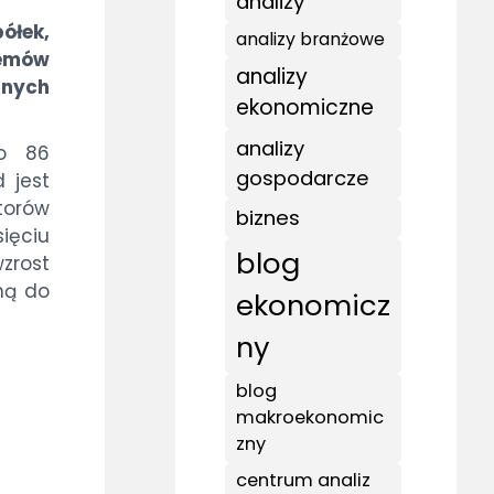
analizy
ółek,
analizy branżowe
lemów
analizy
anych
ekonomiczne
analizy
do 86
gospodarcze
 jest
torów
biznes
ięciu
blog
zrost
oną do
ekonomicz
ny
blog
makroekonomic
zny
centrum analiz