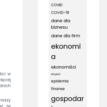
COVID
COVID-19
dane dla
biznesu
dane dla firm
ekonomi
a
ekonomiści
ści w
eksport
ięcej
epidemia
dnich
finanse
gospodar
rwszy
ć, że