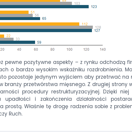
eż pewne pozytywne aspekty – z rynku odchodzą fi
nżach o bardzo wysokim wskaźniku rozdrobnienia. Mo
ęsto pozostaje jedynym wyjściem aby przetrwać na r
 w branży przetwórstwa mięsnego. Z drugiej strony 
ności procedury restrukturyzacyjnej. Dzięki niej 
upadłości i zakończenia działalności postara
 prostą. Właśnie tę drogę radzenia sobie z probl
 czy Ruch.