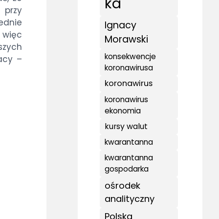
ka
 przy
rednie
Ignacy
 więc
Morawski
szych
konsekwencje
acy –
koronawirusa
koronawirus
koronawirus
ekonomia
kursy walut
kwarantanna
kwarantanna
gospodarka
ośrodek
analityczny
Polska