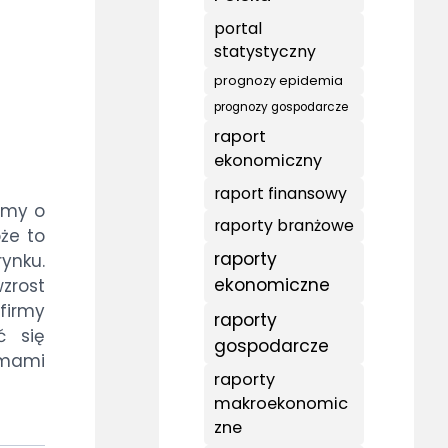
portal
statystyczny
prognozy epidemia
prognozy gospodarcze
raport
ekonomiczny
raport finansowy
rmy o
raporty branżowe
że to
raporty
ynku.
ekonomiczne
wzrost
firmy
raporty
ć się
gospodarcze
emami
raporty
makroekonomic
zne