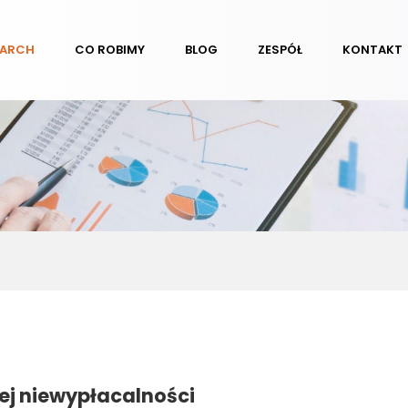
EARCH
CO ROBIMY
BLOG
ZESPÓŁ
KONTAKT
cej niewypłacalności