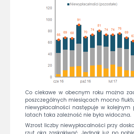
Co ciekawe w obecnym roku można zaob
poszczególnych miesiącach mocno fluktuu
niewypłacalności następuje w kolejnym 
latach taka zależność nie była widoczna.
Wzrost liczby niewypłacalności przy do
rzut oka zaskakiwać. Jednak już po pobi