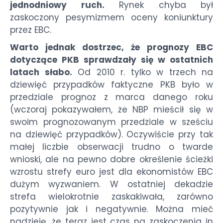
jednodniowy ruch.
Rynek chyba był
zaskoczony pesymizmem oceny koniunktury
przez EBC.
Warto jednak dostrzec, że prognozy EBC
dotyczące PKB sprawdzały się w ostatnich
latach słabo.
Od 2010 r. tylko w trzech na
dziewięć przypadków faktyczne PKB było w
przedziale prognoz z marca danego roku
(wczoraj pokazywałem, że NBP mieścił się w
swoim prognozowanym przedziale w sześciu
na dziewięć przypadków). Oczywiście przy tak
małej liczbie obserwacji trudno o twarde
wnioski, ale na pewno dobre określenie ścieżki
wzrostu strefy euro jest dla ekonomistów EBC
dużym wyzwaniem. W ostatniej dekadzie
strefa wielokrotnie zaskakiwała, zarówno
pozytywnie jak i negatywnie. Można mieć
nadzieję, że teraz jest czas na zaskoczenia in