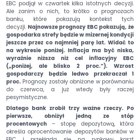
EBC podjął w czwartek kilka istotnych decyzji.
Ale zanim o nich, to krótko o prognozach
banku, które pokazują kontekst tych
decyzji.
Najnowsze prognozy EBC pokazują, że
gospodarka strefy będzie w mizernej kondycji
jeszcze przez co najmniej parę lat. Widać to
na wykresie poniżej. Inflacja ma być niska,
wyraźnie niższa niż cel inflacyjny EBC
(„poniżej, ale blisko 2 proc.”). Wzrost
gospodarczy będzie ledwo przekraczał 1
proc.
Prognozy zostały obniżone w porównaniu
do czerwca, a już wtedy były raczej
pesymistyczne.
Dlatego bank zrobił trzy ważne rzeczy. Po
pierwsze, obniżył jedną ze stóp
procentowych
– stopę depozytową, która
określa oprocentowanie depozytów banków w
EBC i przekłada się na rynkowy koszt