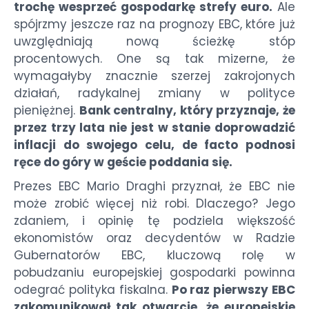
trochę wesprzeć gospodarkę strefy euro.
Ale
spójrzmy jeszcze raz na prognozy EBC, które już
uwzględniają nową ścieżkę stóp
procentowych. One są tak mizerne, że
wymagałyby znacznie szerzej zakrojonych
działań, radykalnej zmiany w polityce
pieniężnej.
Bank centralny, który przyznaje, że
przez trzy lata nie jest w stanie doprowadzić
inflacji do swojego celu, de facto podnosi
ręce do góry w geście poddania się.
Prezes EBC Mario Draghi przyznał, że EBC nie
może zrobić więcej niż robi. Dlaczego? Jego
zdaniem, i opinię tę podziela większość
ekonomistów oraz decydentów w Radzie
Gubernatorów EBC, kluczową rolę w
pobudzaniu europejskiej gospodarki powinna
odegrać polityka fiskalna.
Po raz pierwszy EBC
zakomunikował tak otwarcie, że europejskie