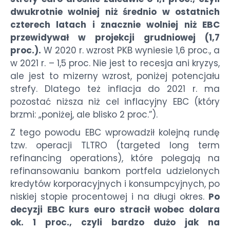
dwukrotnie wolniej niż średnio w ostatnich
czterech latach i znacznie wolniej niż EBC
przewidywał w projekcji grudniowej (1,7
proc.).
W 2020 r. wzrost PKB wyniesie 1,6 proc., a
w 2021 r. – 1,5 proc. Nie jest to recesja ani kryzys,
ale jest to mizerny wzrost, poniżej potencjału
strefy. Dlatego też inflacja do 2021 r. ma
pozostać niższa niż cel inflacyjny EBC (który
brzmi: „poniżej, ale blisko 2 proc.”).
Z tego powodu EBC wprowadził kolejną rundę
tzw. operacji TLTRO (targeted long term
refinancing operations), które polegają na
refinansowaniu bankom portfela udzielonych
kredytów korporacyjnych i konsumpcyjnych, po
niskiej stopie procentowej i na długi okres.
Po
decyzji EBC kurs euro stracił wobec dolara
ok. 1 proc., czyli bardzo dużo jak na