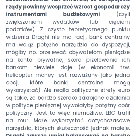
rządy powinny wesprzeć wzrost gospodarczy
instrumentami budżetowymi
(czyli
zwiększaniem wydatków lub cięciem
podatków). Z czysto teoretycznego punktu
widzenia Draghi nie ma racji, bank centralny
ma wciąż potężne narzędzia do dyspozycji,
mógłby np. przelewać obywatelom pieniądze
na konta prywatne, skoro przelewanie ich
bankom niewiele daje (w ekonomii tzw.
helicopter money jest rozważany jako jedna
opcji, które banki centralne mogą
wykorzystać). Ale realia polityczne strefy euro
są takie, że bardzo szeroko zakrojone działania
w polityce pieniężnej wywołałyby potężny opór
polityczny. Jest to więc niemożliwe. EBC trafił
na mur. Może wykorzystać dotychczasowe
narzędzia, których skuteczność jednak maleje.
Draghi zawsze umiał balansować na bardzo