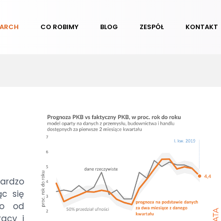
EARCH
CO ROBIMY
BLOG
ZESPÓŁ
KONTAKT
bardzo
ąc się
co od
racy i