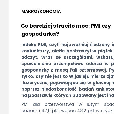
MAKROEKONOMIA
Co bardziej straciło moc: PMI czy
gospodarka?
Indeks PMI, czyli najuważniej śledzony 
koniunktury, nieźle postraszył w piątek
odczyt, wraz ze szczegółami, wskazuj
spowolnienie przemysłowe uderza w p
gospodarkę z mocą fali sztormowej. P
tylko, czy nie jest to w jakiejś mierze zj
iluzoryczne, pojawiające się w głównej 
poprzez niedoskonałość badań ankieto
na podstawie których budowany jest in
PMI dla przetwórstwa w lutym spa
poziomu 47,6 pkt, wobec 48,2 pkt w styczn