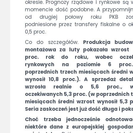
okresie. Prognozy rządowe i rynkowe są
momencie dość podobne. A przypomnijm
od drugiej połowy roku PKB zos
podniesione przez transfery fiskalne o ok
0,5 proc.
Co do szczegółów.
Produkcja budow
montażowa za luty pokazała wzrost o
proc. rok do roku, wobec ocze
rynkowych na poziomie 6 proc
poprzednich trzech miesiącach średni 
wynosił 10,8 proc.). A sprzedaż deta
wzrosła realnie o 5,6 proc., 
oczekiwanych 5,3 proc. (w poprzednich 
miesiącach średni wzrost wynosił 5,3 p
Seria zaskoczeń jest już dość długa i pok
Choć trzeba jednocześnie odnotowa
niektóre dane z europejskiej gospoda