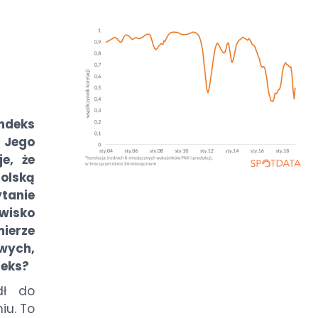
indeks
. Jego
e, że
olską
ytanie
awisko
mierze
wych,
deks?
dł do
iu. To