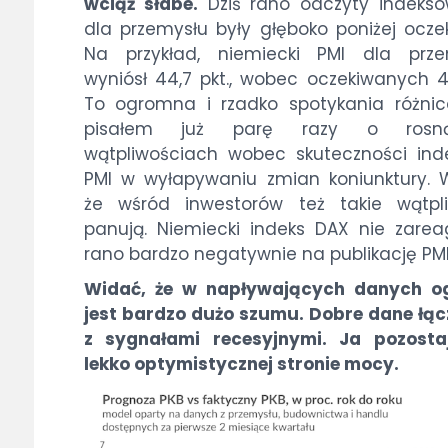
wciąż słabe.
Dziś rano odczyty indeksó
dla przemysłu były głęboko poniżej ocze
Na przykład, niemiecki PMI dla prze
wyniósł 44,7 pkt., wobec oczekiwanych 4
To ogromna i rzadko spotykania różnic
pisałem już parę razy o rosną
wątpliwościach wobec skuteczności in
PMI w wyłapywaniu zmian koniunktury. 
że wśród inwestorów też takie wątpli
panują. Niemiecki indeks DAX nie zare
rano bardzo negatywnie na publikację PMI
Widać, że w napływających danych o
jest bardzo dużo szumu. Dobre dane łąc
z sygnałami recesyjnymi. Ja pozosta
lekko optymistycznej stronie mocy.