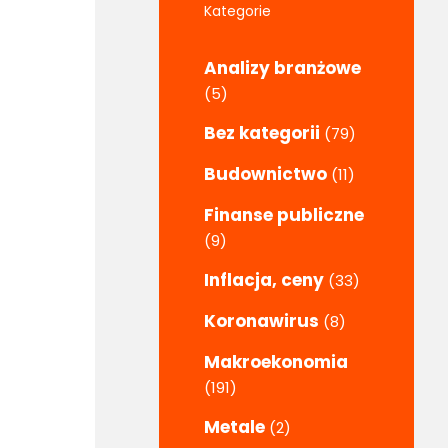
Kategorie
Analizy branżowe
(5)
Bez kategorii
(79)
Budownictwo
(11)
Finanse publiczne
(9)
Inflacja, ceny
(33)
Koronawirus
(8)
Makroekonomia
(191)
Metale
(2)