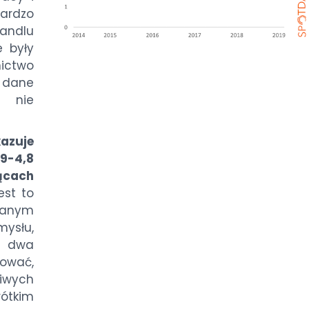
ardzo
ndlu
 były
nictwo
ż dane
ą nie
azuje
,9-4,8
ącach
est to
danym
ysłu,
e dwa
zować,
iwych
rótkim