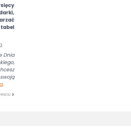
sięcy
arki,
arzać
tabel
a
e Dnia
iego,
hcesz
swoją
a
.
 WIĘCEJ