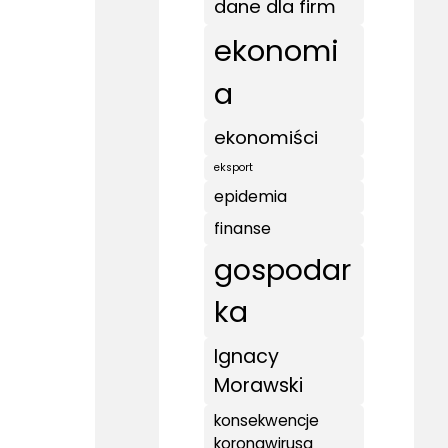
dane dla firm
ekonomi
a
ekonomiści
eksport
epidemia
finanse
gospodar
ka
Ignacy
Morawski
konsekwencje
koronawirusa