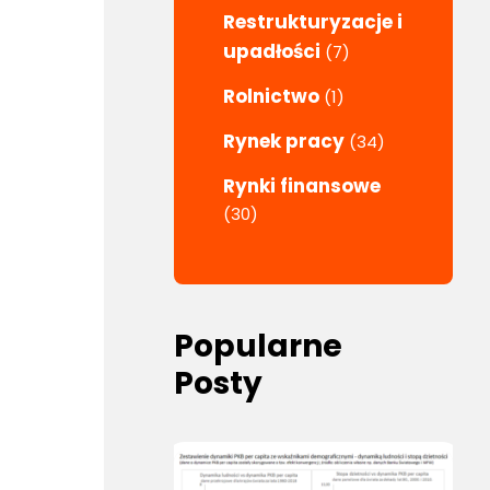
Restrukturyzacje i
upadłości
(7)
Rolnictwo
(1)
Rynek pracy
(34)
Rynki finansowe
(30)
Popularne
Posty