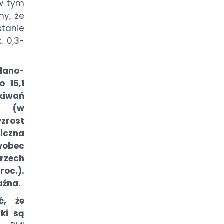
 w tym
y, że
tanie
. 0,3-
lano-
 15,1
kiwań
. (w
wzrost
liczna
wobec
trzech
roc.).
aźna.
ć, że
rki są