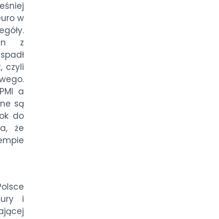
śniej
euro w
egóły.
den z
 spadł
 czyli
wego.
 PMI a
żne są
rok do
a, że
empie
olsce
ury i
ającej