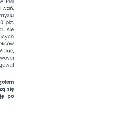
w PMI
kiwań.
mysłu
8 pkt.
a. Ale
cych
deksów
Widać,
wości
agował
.
gółem
zą się
ję po