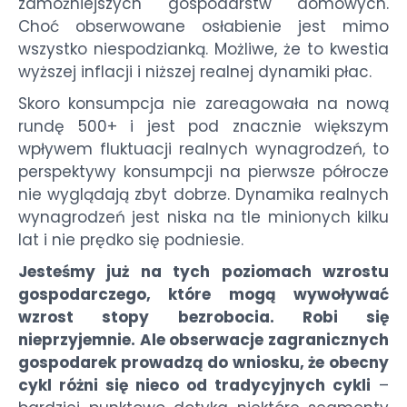
zamożniejszych gospodarstw domowych.
Choć obserwowane osłabienie jest mimo
wszystko niespodzianką. Możliwe, że to kwestia
wyższej inflacji i niższej realnej dynamiki płac.
Skoro konsumpcja nie zareagowała na nową
rundę 500+ i jest pod znacznie większym
wpływem fluktuacji realnych wynagrodzeń, to
perspektywy konsumpcji na pierwsze półrocze
nie wyglądają zbyt dobrze. Dynamika realnych
wynagrodzeń jest niska na tle minionych kilku
lat i nie prędko się podniesie.
Jesteśmy już na tych poziomach wzrostu
gospodarczego, które mogą wywoływać
wzrost stopy bezrobocia. Robi się
nieprzyjemnie. Ale obserwacje zagranicznych
gospodarek prowadzą do wniosku, że obecny
cykl różni się nieco od tradycyjnych cykli
–