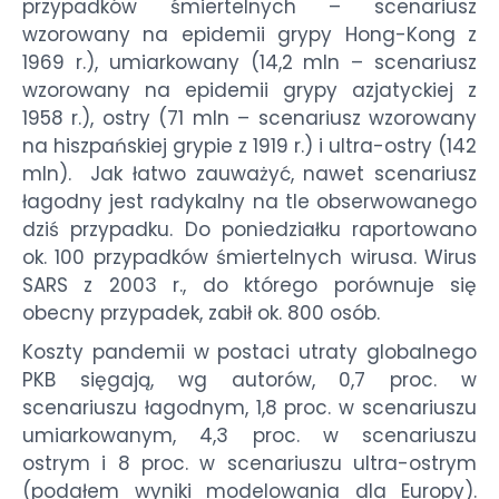
przypadków śmiertelnych – scenariusz
wzorowany na epidemii grypy Hong-Kong z
1969 r.), umiarkowany (14,2 mln – scenariusz
wzorowany na epidemii grypy azjatyckiej z
1958 r.), ostry (71 mln – scenariusz wzorowany
na hiszpańskiej grypie z 1919 r.) i ultra-ostry (142
mln). Jak łatwo zauważyć, nawet scenariusz
łagodny jest radykalny na tle obserwowanego
dziś przypadku. Do poniedziałku raportowano
ok. 100 przypadków śmiertelnych wirusa. Wirus
SARS z 2003 r., do którego porównuje się
obecny przypadek, zabił ok. 800 osób.
Koszty pandemii w postaci utraty globalnego
PKB sięgają, wg autorów, 0,7 proc. w
scenariuszu łagodnym, 1,8 proc. w scenariuszu
umiarkowanym, 4,3 proc. w scenariuszu
ostrym i 8 proc. w scenariuszu ultra-ostrym
(podałem wyniki modelowania dla Europy).