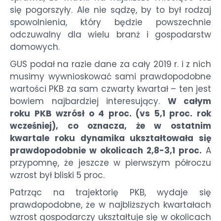
się pogorszyły. Ale nie sądzę, by to był rodzaj
spowolnienia, który będzie powszechnie
odczuwalny dla wielu branż i gospodarstw
domowych.
GUS podał na razie dane za cały 2019 r. i z nich
musimy wywnioskować sami prawdopodobne
wartości PKB za sam czwarty kwartał – ten jest
bowiem najbardziej interesujący.
W całym
roku PKB wzrósł o 4 proc. (vs 5,1 proc. rok
wcześniej), co oznacza, że w ostatnim
kwartale roku dynamika ukształtowała się
prawdopodobnie w okolicach 2,8-3,1 proc.
A
przypomnę, że jeszcze w pierwszym półroczu
wzrost był bliski 5 proc.
Patrząc na trajektorię PKB, wydaje się
prawdopodobne, że w najbliższych kwartałach
wzrost gospodarczy ukształtuje się w okolicach