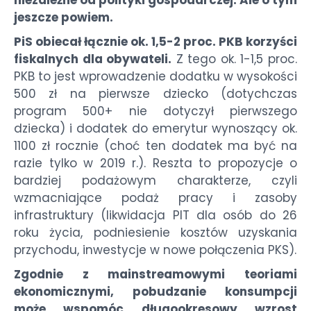
jeszcze powiem.
PiS obiecał łącznie ok. 1,5-2 proc. PKB korzyści
fiskalnych dla obywateli.
Z tego ok. 1-1,5 proc.
PKB to jest wprowadzenie dodatku w wysokości
500 zł na pierwsze dziecko (dotychczas
program 500+ nie dotyczył pierwszego
dziecka) i dodatek do emerytur wynoszący ok.
1100 zł rocznie (choć ten dodatek ma być na
razie tylko w 2019 r.). Reszta to propozycje o
bardziej podażowym charakterze, czyli
wzmacniające podaż pracy i zasoby
infrastruktury (likwidacja PIT dla osób do 26
roku życia, podniesienie kosztów uzyskania
przychodu, inwestycje w nowe połączenia PKS).
Zgodnie z mainstreamowymi teoriami
ekonomicznymi, pobudzanie konsumpcji
może wspomóc długookresowy wzrost