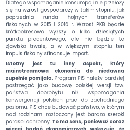
Dlatego wspomaganie konsumpcji nie przełoży
się na wzrost gospodarczy w takim stopniu, jak
poprzednia runda hojnych transferów
fiskalnych w 2015 i 2016 r. Wzrost PKB będzie
krótkookresowo wyższy o kilka dziesiątych
punktu procentowego, ale nie będzie to
zjawisko trwałe, a w większym stopniu ten
impuls fiskalny sfinansuje import.
Istotny jest tu inny aspekt, który
mainstreamowa ekonomia do niedawna
zupełnie pomijała.
Program PiS należy bardziej
postrzegać jako budowę polskiej wersji tzw.
państwa dobrobytu niż wspomagania
konwergencji polskich płac do zachodniego
poziomu. PiS chce budować państwo, w którym
nad rodzinami roztoczony jest bardzo szeroki
parasol ochronny.
To ma sens, ponieważ coraz
więcej badań ekonomicznych wskazuje, że