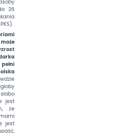
soby
 do 26
kania
PKS).
riami
 może
rost
darka
 pełni
olska
wdzie
głoby
słabo
e jest
h, że
emami
 jest
spaść,