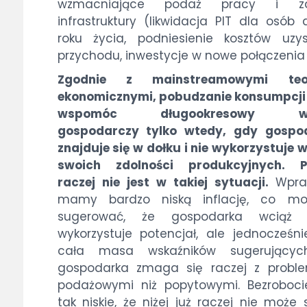
wzmacniające podaż pracy i za
infrastruktury (likwidacja PIT dla osób
roku życia, podniesienie kosztów uzys
przychodu, inwestycje w nowe połączenia 
Zgodnie z mainstreamowymi teo
ekonomicznymi, pobudzanie konsumpcji
wspomóc długookresowy wz
gospodarczy tylko wtedy, gdy gospo
znajduje się w dołku i nie wykorzystuje w
swoich zdolności produkcyjnych. P
raczej nie jest w takiej sytuacji.
Wpra
mamy bardzo niską inflację, co mo
sugerować, że gospodarka wciąż 
wykorzystuje potencjał, ale jednocześni
cała masa wskaźników sugerującyc
gospodarka zmaga się raczej z probl
podażowymi niż popytowymi. Bezrobocie
tak niskie, że niżej już raczej nie może 