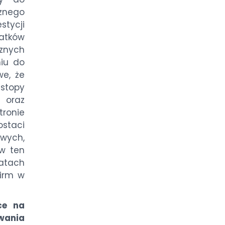
znego
tycji
tków
cznych
iu do
we, że
stopy
 oraz
tronie
staci
owych,
 w ten
latach
firm w
ce na
wania