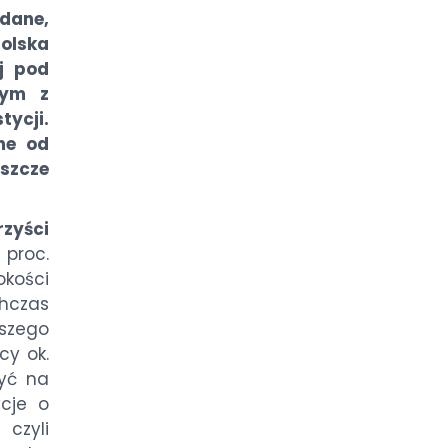
 dane,
Polska
ej pod
nym z
tycji.
żne od
szcze
rzyści
 proc.
okości
hczas
szego
cy ok.
być na
ycje o
czyli