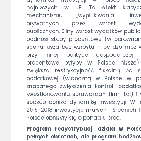
najniższych w UE. To efekt klasyc
mechanizmu „wypłukiwania” inwes
prywatnych przez wzrost wyda
publicznych. Silny wzrost wydatków publi
podnosi stopy procentowe (w porównan
scenariusza bez wzrostu – bardzo możli
przy innej polityce gospodarczej 
procentowe byłyby w Polsce niższe)
zwiększa restrykcyjność fiskalną po s
podatkowej (widoczną w Polsce w po
znacznego zwiększenia kontroli podatk
kwestionowaniu sprawozdań firm itd.) i
sposób obniża dynamikę inwestycji. W 
2015-2018 inwestycje małych i średnich 
Polsce obniżyły się o ponad 5 proc.
Program redystrybucji działa w Pols
pełnych obrotach, ale program bodźco