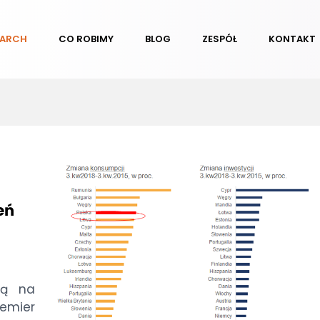
EARCH
CO ROBIMY
BLOG
ZESPÓŁ
KONTAKT
eń
cą na
emier