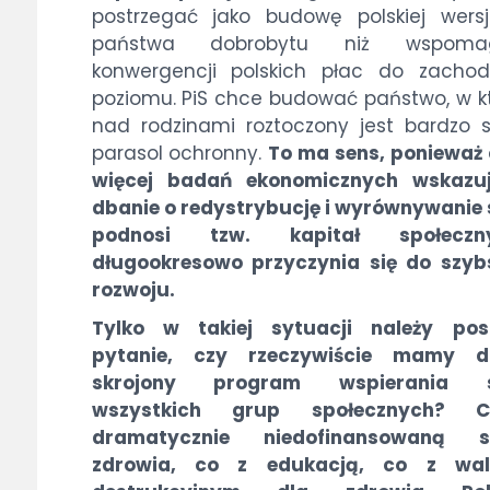
postrzegać jako budowę polskiej wersj
państwa dobrobytu niż wspomag
konwergencji polskich płac do zachod
poziomu. PiS chce budować państwo, w 
nad rodzinami roztoczony jest bardzo s
parasol ochronny.
To ma sens, ponieważ
więcej badań ekonomicznych wskazuj
dbanie o redystrybucję i wyrównywanie
podnosi tzw. kapitał społecz
długookresowo przyczynia się do szyb
rozwoju.
Tylko w takiej sytuacji należy pos
pytanie, czy rzeczywiście mamy d
skrojony program wspierania s
wszystkich grup społecznych? 
dramatycznie niedofinansowaną s
zdrowia, co z edukacją, co z wa