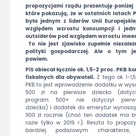
propozycjami rządu prezentuję poniżej
które pokazują, że w ostatnich latach 
była jednym z liderów Unii Europejski
względem wzrostu konsumpcji i jed
outsiderów pod względem wzrostu inwes
To nie jest zjawisko zupełnie niezale
polityki gospodarczej. Ale o tym je
powiem.
PiS obiecał łącznie ok. 1,5-2 proc. PKB ko
fiskalnych dla obywateli.
Z tego ok. 1-1,5
PKB to jest wprowadzenie dodatku w wys
500 zł na pierwsze dziecko (dotyc
program 500+ nie dotyczył pierw
dziecka) i dodatek do emerytur wynoszą
1100 zł rocznie (choć ten dodatek ma 
razie tylko w 2019 r.). Reszta to propoz
bardziej podażowym charakterze, 