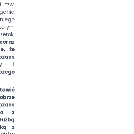
i tzw.
ania
niego
którym
zeroki
 coraz
e, że
 szans
ny i
szego
tawić
obrze
zans
Co z
łużbą
lką z