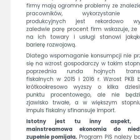
firmy mają ogromne problemy ze znalez
pracowników, wykorzystanie 
produkcyjnych jest rekordowo wys
zaledwie parę procent firm wskazuje, że
na ich towary i usługi stanowi jakąko
barierę rozwojową.
Dlatego wspomaganie konsumpcji nie pr
się na wzrost gospodarczy w takim stopni
poprzednia runda hojnych trans
fiskalnych w 2015 i 2016 r. Wzrost PKB 
krótkookresowo wyższy o kilka dziesi
punktu procentowego, ale nie będz
zjawisko trwałe, a w większym stopni
impuls fiskalny sfinansuje import.
Istotny jest tu inny aspekt, 
mainstreamowa ekonomia do nie
zupełnie pomijała.
Program PiS należy ba