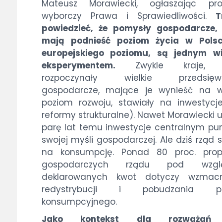
Mateusz Morawiecki, ogłaszając pr
wyborczy Prawa i Sprawiedliwości.
T
powiedzieć, że pomysły gospodarcze, 
mają podnieść poziom życia w Pols
europejskiego poziomu, są jednym wi
eksperymentem.
Zwykle kraje, k
rozpoczynały wielkie przedsięwz
gospodarcze, mające je wynieść na w
poziom rozwoju, stawiały na inwestycj
reformy strukturalne). Nawet Morawiecki u
parę lat temu inwestycje centralnym p
swojej myśli gospodarczej. Ale dziś rząd 
na konsumpcję. Ponad 80 proc. propo
gospodarczych rządu pod wzgl
deklarowanych kwot dotyczy wzmacn
redystrybucji i pobudzania po
konsumpcyjnego.
Jako kontekst dla rozważań