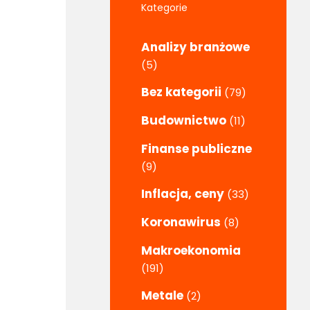
Kategorie
Analizy branżowe
(5)
Bez kategorii
(79)
Budownictwo
(11)
Finanse publiczne
(9)
Inflacja, ceny
(33)
Koronawirus
(8)
Makroekonomia
(191)
Metale
(2)