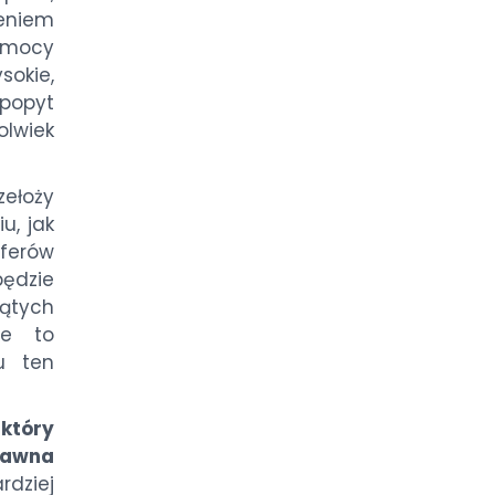
ieniem
mocy
okie,
 popyt
lwiek
zełoży
u, jak
ferów
będzie
ątych
ie to
u ten
który
dawna
rdziej