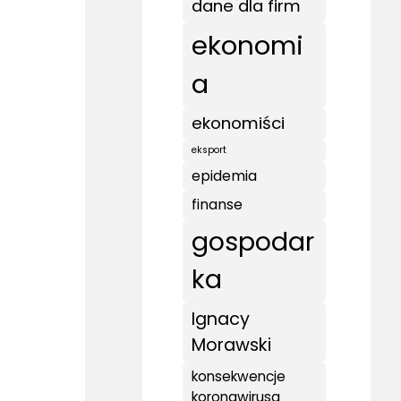
dane dla firm
ekonomi
a
ekonomiści
eksport
epidemia
finanse
gospodar
ka
Ignacy
Morawski
konsekwencje
koronawirusa