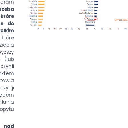
ogram
rzeba
które
ce do
elkim
tóre
ięcia
yższy
e (lub
czynił
unktem
stawia
zycji
ędem
iania
pytu
 nad