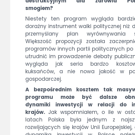
destrukcyjnym dla zdrowia Pol
smogiem?
Niestety ten program wygląda bardzie
doraźny instrument walki politycznej niż 
przemyślany plan wyrównywania s
Większość propozycji została zaczerpn
programów innych partii politycznych po 
utrudnić im prowadzenie debaty publiczn
wygląda jak seria bardzo koszto
kuksańców, a nie nowa jakość w pol
gospodarczej.
A bezpośrednim kosztem tak masy
programu może być dalsze obni
dynamiki inwestycji w relacji do i
krajów.
Jak wspomniałem, o ile w osta
latach Polska była jednym z najszy
rozwijających się krajów Unii Europejskiej, 
dynamika inwestycji w Polsce nale