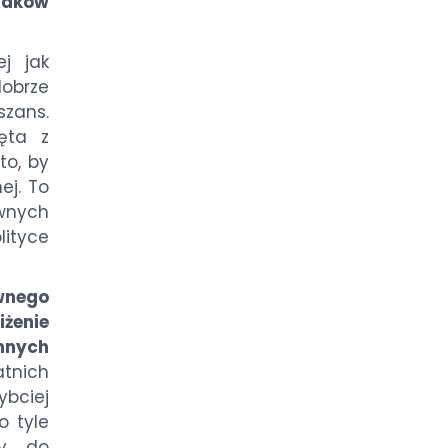
aków
j jak
dobrze
zans.
ięta z
to, by
ej. To
wnych
ityce
wnego
żenie
nnych
tnich
bciej
o tyle
ży do