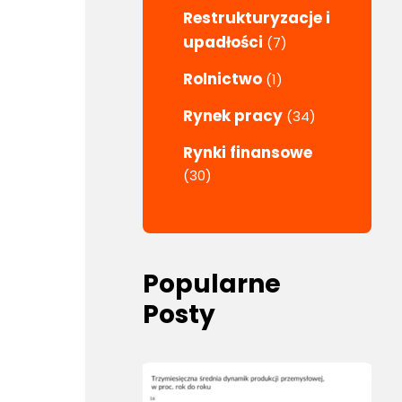
Restrukturyzacje i
upadłości
(7)
Rolnictwo
(1)
Rynek pracy
(34)
Rynki finansowe
(30)
Popularne
Posty