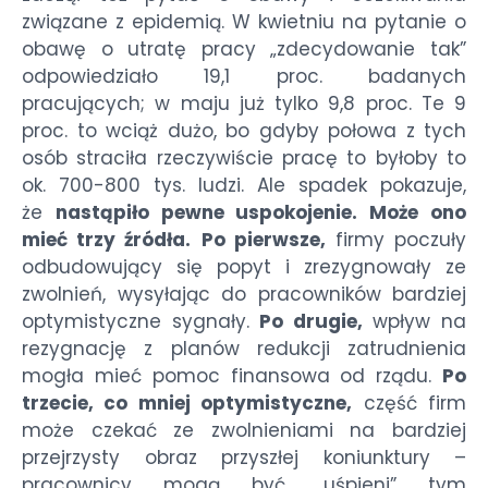
związane z epidemią. W kwietniu na pytanie o
obawę o utratę pracy „zdecydowanie tak”
odpowiedziało 19,1 proc. badanych
pracujących; w maju już tylko 9,8 proc. Te 9
proc. to wciąż dużo, bo gdyby połowa z tych
osób straciła rzeczywiście pracę to byłoby to
ok. 700-800 tys. ludzi. Ale spadek pokazuje,
że
nastąpiło pewne uspokojenie. Może ono
mieć trzy źródła.
Po pierwsze,
firmy poczuły
odbudowujący się popyt i zrezygnowały ze
zwolnień, wysyłając do pracowników bardziej
optymistyczne sygnały.
Po drugie,
wpływ na
rezygnację z planów redukcji zatrudnienia
mogła mieć pomoc finansowa od rządu.
Po
trzecie, co mniej optymistyczne,
część firm
może czekać ze zwolnieniami na bardziej
przejrzysty obraz przyszłej koniunktury –
pracownicy mogą być „uśpieni” tym