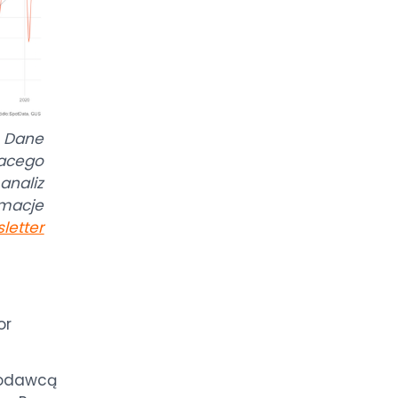
a Dane
cego
naliz
rmacje
letter
or
odawcą