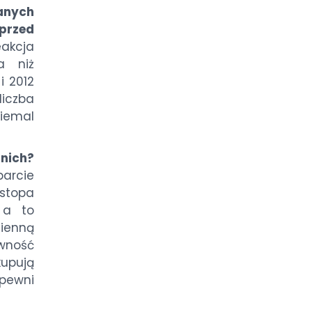
wanych
przed
akcja
a niż
i 2012
liczba
iemal
nich?
rcie
stopa
, a to
ienną
wność
upują
pewni