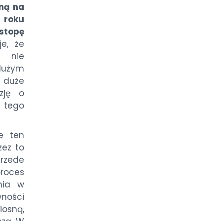
ną na
 roku
stopę
e, że
ć nie
dużym
m duże
zję o
 tego
re ten
zez to
rzede
roces
nia w
ności
iosną,