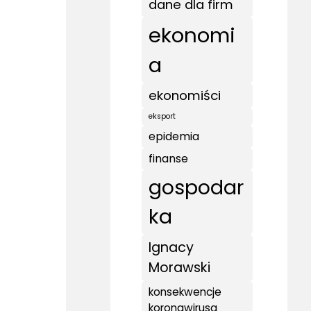
dane dla firm
ekonomi
a
ekonomiści
eksport
epidemia
finanse
gospodar
ka
Ignacy
Morawski
konsekwencje
koronawirusa