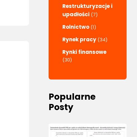
Restrukturyzacje i
upadłości
(7)
Rolnictwo
(1)
Rynek pracy
(34)
Rynki finansowe
(30)
Popularne
Posty