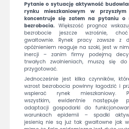
Pytanie o sytuację aktywność budowla
rynku mieszkaniowym w przyszłym
koncentruje się zatem na pytaniu o 
bezrobocia.
Większość prognoz wskazuj
bezrobocie jeszcze wzrośnie, cho
gwałtownie. Rynek pracy zawsze z 
opóźnieniem reaguje na szoki, jest w ni
inercji – zanim firmy podejmą decy
trwałych zwolnieniach, muszą się do
przygotować.
Jednocześnie jest kilka czynników, któ
wzrost bezrobocia powinny łagodzić i pr
wspierać rynek mieszkaniowy. P
wszystkim, ewidentnie następuje p
adaptacji gospodarki do funkcjonowa
warunkach epidemii – spadki aktyw
jesienią nie są już tak gwałtowne jak w