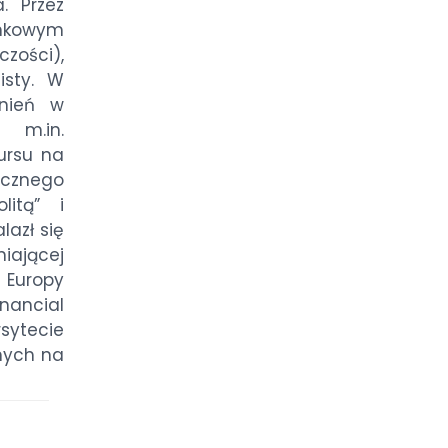
. Przez
ankowym
zości),
isty. W
żnień w
 m.in.
ursu na
icznego
litą” i
lazł się
iającej
Europy
nancial
sytecie
nych na