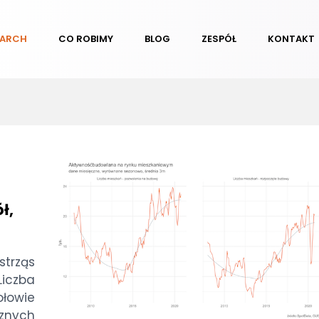
EARCH
CO ROBIMY
BLOG
ZESPÓŁ
KONTAKT
ł,
trząs
Liczba
ołowie
znych