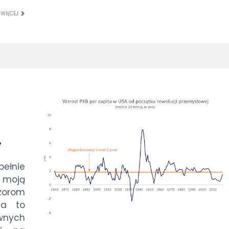
 WIĘCEJ
y
pełnie
y moją
zorom
na to
ywnych