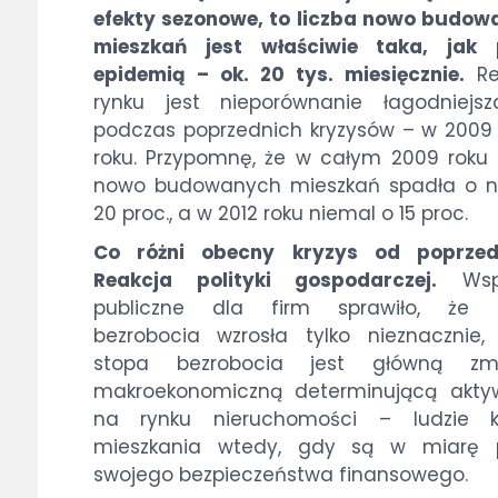
efekty sezonowe, to liczba nowo budo
mieszkań jest właściwie taka, jak 
epidemią – ok. 20 tys. miesięcznie.
Re
rynku jest nieporównanie łagodniejsz
podczas poprzednich kryzysów – w 2009 
roku. Przypomnę, że w całym 2009 roku 
nowo budowanych mieszkań spadła o n
20 proc., a w 2012 roku niemal o 15 proc.
Co różni obecny kryzys od poprzed
Reakcja polityki gospodarczej.
Wspa
publiczne dla firm sprawiło, że 
bezrobocia wzrosła tylko nieznacznie
stopa bezrobocia jest główną zm
makroekonomiczną determinującą akty
na rynku nieruchomości – ludzie k
mieszkania wtedy, gdy są w miarę 
swojego bezpieczeństwa finansowego.