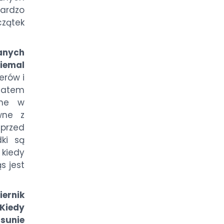
bardzo
czątek
anych
niemal
rów i
zatem
ane w
wne z
przed
dki są
 kiedy
s jest
ernik
Kiedy
usunie