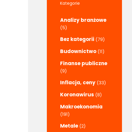
Kategorie
Analizy branżowe
(5)
Bez kategorii
(79)
Budownictwo
(11)
Finanse publiczne
(9)
Inflacja, ceny
(33)
Koronawirus
(8)
Makroekonomia
(191)
Metale
(2)