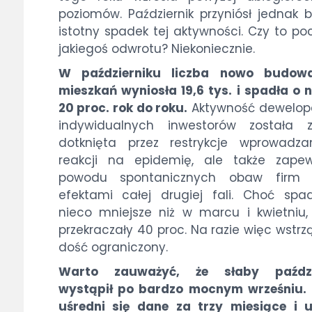
poziomów. Październik przyniósł jednak 
istotny spadek tej aktywności. Czy to po
jakiegoś odwrotu? Niekoniecznie.
W październiku liczba nowo budow
mieszkań wyniosła 19,6 tys. i spadła o 
20 proc. rok do roku.
Aktywność dewelope
indywidualnych inwestorów została 
dotknięta przez restrykcje wprowadz
reakcji na epidemię, ale także zape
powodu spontanicznych obaw firm 
efektami całej drugiej fali. Choć spa
nieco mniejsze niż w marcu i kwietniu,
przekraczały 40 proc. Na razie więc wstrzą
dość ograniczony.
Warto zauważyć, że słaby paździ
wystąpił po bardzo mocnym wrześniu. 
uśredni się dane za trzy miesiące i 