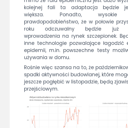
mimo że fala epidemiczna jest dużo wyż
kolejnej fali ta adaptacja będzie je
większa. Ponadto, wysokie 
prawdopodobieństwo, że w połowie przy
roku odczuwalny będzie już e
wprowadzenia na rynek szczepionek. Bę
inne technologie pozwalające łagodzić 
epidemii, m.in. powszechne testy możl
używania w domu.
Rośnie więc szansa na to, że październiko
spadki aktywności budowlanej, które mog
jeszcze pogłębić w listopadzie, będą zjaw
przejściowym.