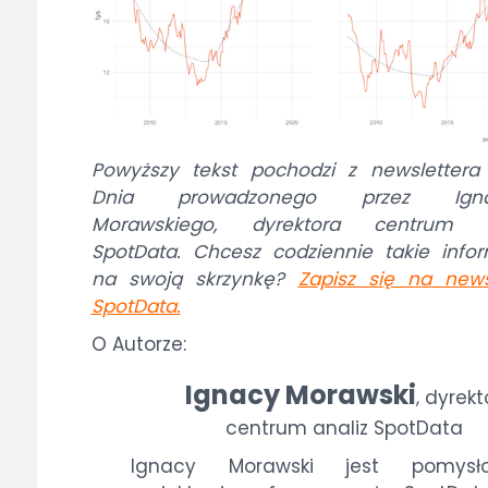
Powyższy tekst pochodzi z newsletter
Dnia prowadzonego przez Igna
Morawskiego, dyrektora centrum a
SpotData. Chcesz codziennie takie info
na swoją skrzynkę?
Zapisz się na news
SpotData
.
O Autorze:
Ignacy Morawski
dyrekt
,
centrum analiz SpotData
Ignacy Morawski jest pomysł