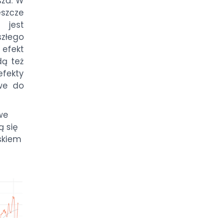
sza. W
szcze
jest
szłego
fekt
dą też
efekty
iwe do
we
ą się
iskiem