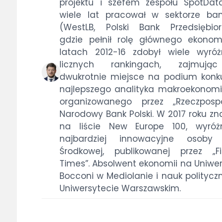
projektu i szefem zespołu SpotData
wiele lat pracował w sektorze b
(WestLB, Polski Bank Przedsiębiorc
gdzie pełnił rolę głównego ekonom
latach 2012-16 zdobył wiele wyró
licznych rankingach, zajmując
dwukrotnie miejsce na podium konk
najlepszego analityka makroekonom
organizowanego przez „Rzeczpospo
Narodowy Bank Polski. W 2017 roku zna
na liście New Europe 100, wyróżn
najbardziej innowacyjne osoby 
Środkowej, publikowanej przez „Fi
Times”. Absolwent ekonomii na Uniwer
Bocconi w Mediolanie i nauk politycz
Uniwersytecie Warszawskim.