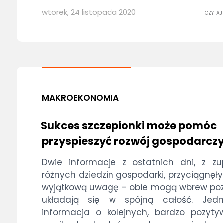
wtorek, 24 listopada 2020
CZYTAJ
MAKROEKONOMIA
Sukces szczepionki może pomóc
przyspieszyć rozwój gospodarcz
Dwie informacje z ostatnich dni, z zu
różnych dziedzin gospodarki, przyciągnęł
wyjątkową uwagę – obie mogą wbrew po
układają się w spójną całość. Jed
informacja o kolejnych, bardzo pozyt