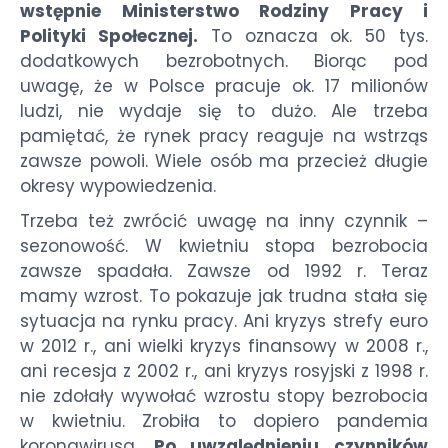
wstępnie Ministerstwo Rodziny Pracy i
Polityki Społecznej.
To oznacza ok. 50 tys.
dodatkowych bezrobotnych. Biorąc pod
uwagę, że w Polsce pracuje ok. 17 milionów
ludzi, nie wydaje się to dużo. Ale trzeba
pamiętać, że rynek pracy reaguje na wstrząs
zawsze powoli. Wiele osób ma przecież długie
okresy wypowiedzenia.
Trzeba też zwrócić uwagę na inny czynnik –
sezonowość. W kwietniu stopa bezrobocia
zawsze spadała. Zawsze od 1992 r. Teraz
mamy wzrost. To pokazuje jak trudna stała się
sytuacja na rynku pracy. Ani kryzys strefy euro
w 2012 r., ani wielki kryzys finansowy w 2008 r.,
ani recesja z 2002 r., ani kryzys rosyjski z 1998 r.
nie zdołały wywołać wzrostu stopy bezrobocia
w kwietniu. Zrobiła to dopiero pandemia
koronawirusa.
Po uwzględnieniu czynników