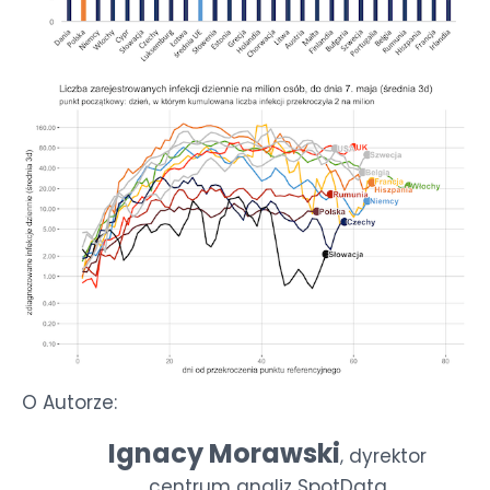
O Autorze:
Ignacy Morawski
dyrektor
,
centrum analiz SpotData