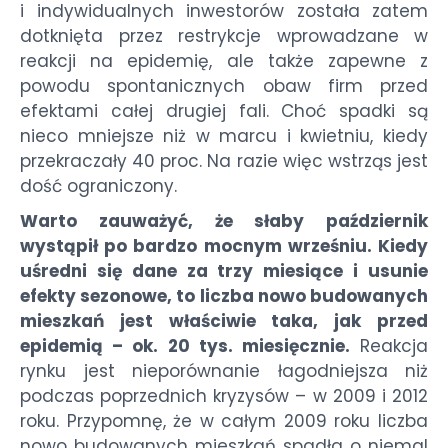
i indywidualnych inwestorów została zatem
dotknięta przez restrykcje wprowadzane w
reakcji na epidemię, ale także zapewne z
powodu spontanicznych obaw firm przed
efektami całej drugiej fali. Choć spadki są
nieco mniejsze niż w marcu i kwietniu, kiedy
przekraczały 40 proc. Na razie więc wstrząs jest
dość ograniczony.
Warto zauważyć, że słaby październik
wystąpił po bardzo mocnym wrześniu. Kiedy
uśredni się dane za trzy miesiące i usunie
efekty sezonowe, to liczba nowo budowanych
mieszkań jest właściwie taka, jak przed
epidemią – ok. 20 tys. miesięcznie.
Reakcja
rynku jest nieporównanie łagodniejsza niż
podczas poprzednich kryzysów – w 2009 i 2012
roku. Przypomnę, że w całym 2009 roku liczba
nowo budowanych mieszkań spadła o niemal