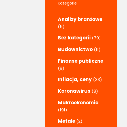
Kategorie
Analizy branżowe
(5)
Bez kategorii
(79)
Budownictwo
(11)
Finanse publiczne
(9)
Inflacja, ceny
(33)
Koronawirus
(8)
Makroekonomia
(191)
Metale
(2)