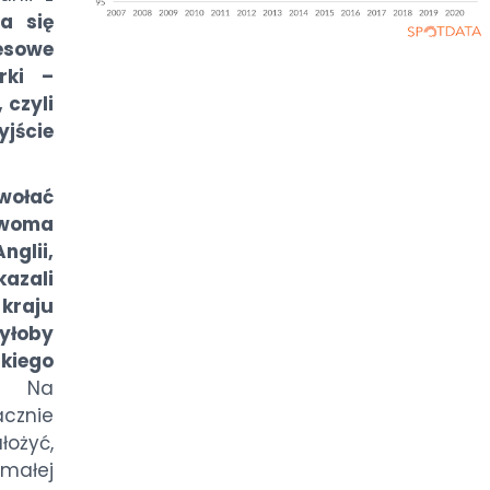
a się
esowe
rki –
 czyli
yjście
wołać
woma
nglii,
kazali
 kraju
yłoby
kiego
Na
acznie
łożyć,
małej