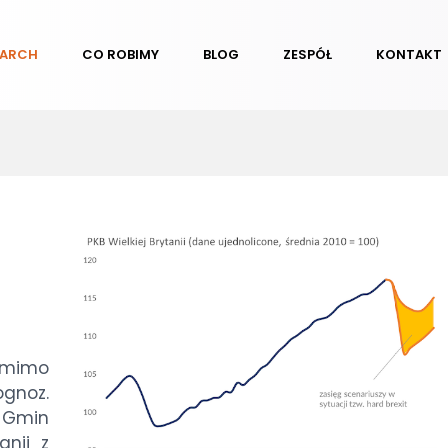
EARCH
CO ROBIMY
BLOG
ZESPÓŁ
KONTAKT
a mimo
ognoz.
ę Gmin
anii z