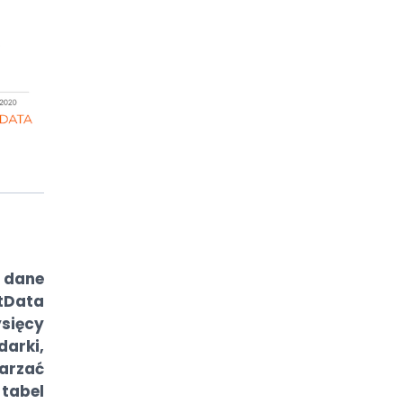
 dane
Data
sięcy
arki,
arzać
tabel