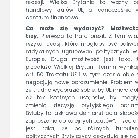
recesji. Wielka Brytania to ważny pa
handlowy krajów UE, a jednocześnie w
centrum finansowe.
Co może się wydarzyć? Możliwoś
trzy.
Pierwsza to hard brexit. Z tym wią
ryzyko recesji, która mogłaby być paliw
radykalnych ugrupowań politycznych w
Europie. Druga możliwość jest taka, 
przedłuża Wielkiej Brytanii termin wynika
art. 50 Traktatu UE i w tym czasie obie 
negocjują nowe porozumienie. Problem 
że trudno wyobrazić sobie, by UE miała d
aż tak istotnych ustępstw, by mogł
zmienić decyzję brytyjskiego parlam
Byłaby to jaskrawa demonstracja słabośc
zaproszenie do kolejnych „exitów”. Trzecia
jest taka, że po różnych turbulen
politycznych Brytyjczycy decydują się n