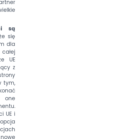
rtner
ielkie
ci są
że się
em dla
 całej
że UE
jący z
strony
w tym,
okonać
y one
entu.
i UE i
 opcja
cjach
a nowe