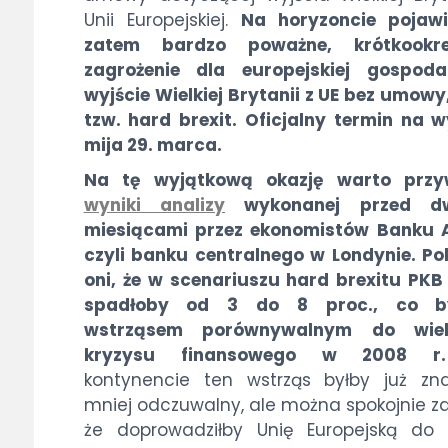
Unii Europejskiej.
Na horyzoncie pojawi
zatem bardzo poważne, krótkookr
zagrożenie dla europejskiej gospoda
wyjście Wielkiej Brytanii z UE bez umowy,
tzw. hard brexit. Oficjalny termin na w
mija 29. marca.
Na tę wyjątkową okazję warto przy
wyniki analizy
wykonanej przed d
miesiącami przez ekonomistów Banku A
czyli banku centralnego w Londynie. Po
oni, że w scenariuszu hard brexitu PKB
spadłoby od 3 do 8 proc., co b
wstrząsem porównywalnym do wiel
kryzysu finansowego w 2008 r.
kontynencie ten wstrząs byłby już zn
mniej odczuwalny, ale można spokojnie za
że doprowadziłby Unię Europejską do 