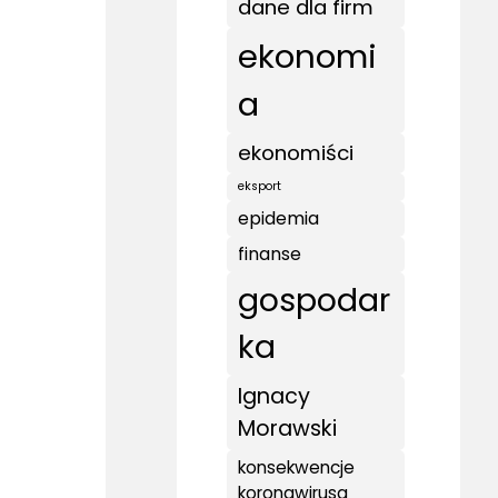
dane dla firm
ekonomi
a
ekonomiści
eksport
epidemia
finanse
gospodar
ka
Ignacy
Morawski
konsekwencje
koronawirusa