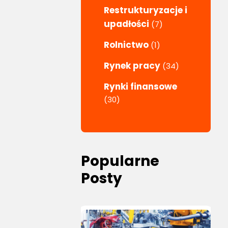
Restrukturyzacje i
upadłości
(7)
Rolnictwo
(1)
Rynek pracy
(34)
Rynki finansowe
(30)
Popularne
Posty