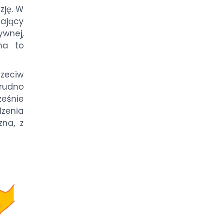
zję. W
zający
ywnej,
na to
zeciw
rudno
ześnie
dzenia
zna, z