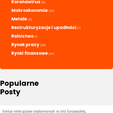
Koronawirus
(8)
Makroekonomia
(191)
Metale
(2)
Restrukturyzacje i upadłości
(7)
Rolnictwo
(1)
Rynek pracy
(34)
Rynki finansowe
(30)
Popularne
Posty