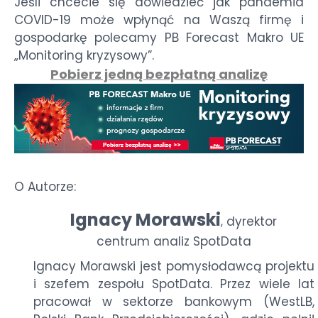
Jeśli chcecie się dowiedzieć jak pandemia
COVID-19
może wpłynąć na Waszą firmę i
gospodarkę polecamy
PB Forecast
Makro
UE
„Monitoring kryzysowy”.
Pobierz jedną bezpłatną analizę
O Autorze:
Ignacy Morawski
dyrektor
,
centrum analiz SpotData
Ignacy Morawski jest pomysłodawcą projektu
i szefem zespołu SpotData. Przez wiele lat
pracował w sektorze bankowym (WestLB,