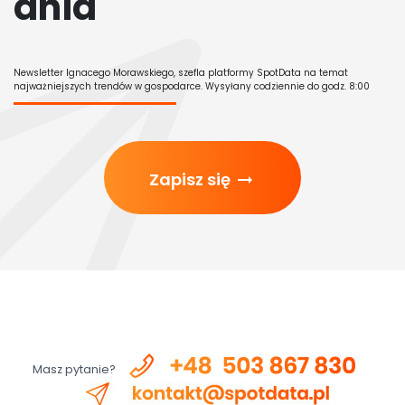
dnia"
Newsletter Ignacego Morawskiego, szefla platformy SpotData na temat
najważniejszych trendów w gospodarce. Wysyłany codziennie do godz. 8:00
Zapisz się
arrow_right_alt
Masz pytanie?