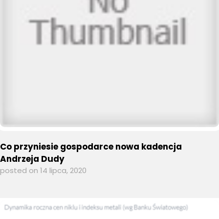
Co przyniesie gospodarce nowa kadencja
Andrzeja Dudy
posted on 14 lipca, 2020