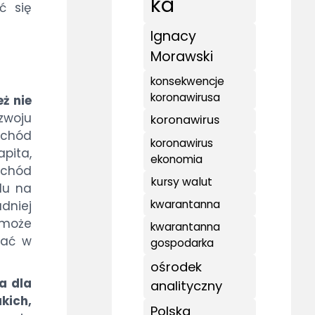
ka
ć się
Ignacy
Morawski
konsekwencje
koronawirusa
ż nie
zwoju
koronawirus
ochód
koronawirus
apita,
ekonomia
dochód
kursy walut
du na
kwarantanna
udniej
 może
kwarantanna
wać w
gospodarka
ośrodek
a dla
analityczny
kich,
Polska