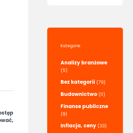
Kategorie
Analizy branżowe
(5)
Bez kategorii
(79)
Budownictwo
(11)
Finanse publiczne
ostęp
(9)
ować,
Inflacja, ceny
(33)