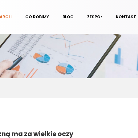
EARCH
CO ROBIMY
BLOG
ZESPÓŁ
KONTAKT
ną ma za wielkie oczy