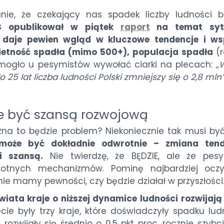
ie, że czekający nas spadek liczby ludności b
S opublikował w piątek
raport
na temat sytu
ry daje pewien wgląd w kluczowe tendencje i ws
zietność spadła (mimo 500+), populacja spadła
(
 mogło u pesymistów wywołać ciarki na plecach:
„
 25 lat liczba ludności Polski zmniejszy się o 2,8 mln
e być szansą rozwojową
zna to będzie problem? Niekoniecznie tak musi by
może być dokładnie odwrotnie – zmiana tend
i szansą.
Nie twierdzę, że BĘDZIE, ale że pesy
istotnych mechanizmów. Pominę najbardziej oczy
 nie mamy pewności, czy będzie działał w przyszłości
wiata kraje o niższej dynamice ludności rozwijają
e były trzy kraje, które doświadczyły spadku ludn
rozwijały się średnio o 0,5 pkt proc. rocznie szybci