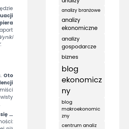
analizy
ędzie
analizy branżowe
acji
analizy
piera
ekonomiczne
raport
Wyniki
analizy
”
.
gospodarcze
biznes
blog
ć.
Oto
ekonomicz
encji
ny
miści
wisty
blog
.
makroekonomic
 się …
zny
ości:
centrum analiz
ej niż