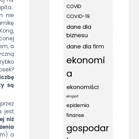
COVID
pita.
m nie
COVID-19
namikę
dane dla
 Kong,
biznesu
conej
dane dla firm
tem, a
yczną
ekonomi
szybko
iosek?
a
iczbę
ty są
ekonomiści
eksport
przez
epidemia
 jest
finanse
ej niż
gospodar
ążenia
ym) a