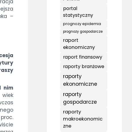
racja
portal
iejsza
statystyczny
oka –
prognozy epidemia
prognozy gospodarcze
raport
ekonomiczny
cesja
raport finansowy
ytury
raporty branżowe
raszy
raporty
ekonomiczne
d nim
raporty
 wiek
gospodarcze
wczas
lnego
raporty
proc.
makroekonomic
wiście
zne
przez