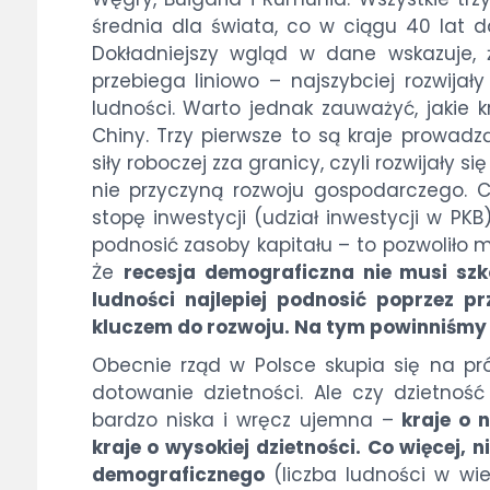
średnia dla świata, co w ciągu 40 lat d
Dokładniejszy wgląd w dane wskazuje,
przebiega liniowo – najszybciej rozwijał
ludności. Warto jednak zauważyć, jakie k
Chiny. Trzy pierwsze to są kraje prowad
siły roboczej zza granicy, czyli rozwijały si
nie przyczyną rozwoju gospodarczego. Cz
stopę inwestycji (udział inwestycji w PKB
podnosić zasoby kapitału – to pozwoliło 
Że
recesja demograficzna nie musi szk
ludności najlepiej podnosić poprzez 
kluczem do rozwoju. Na tym powinniśmy 
Obecnie rząd w Polsce skupia się na p
dotowanie dzietności. Ale czy dzietność
bardzo niska i wręcz ujemna –
kraje o n
kraje o wysokiej dzietności. Co więcej, 
demograficznego
(liczba ludności w wi