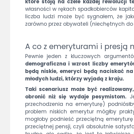
które stoją na czele każdej rewolucji t
własności w rękach spadkobierców kapitał
liczba ludzi może być sygnałem, że jak
zarówno przez obywateli (niechętnych do p
A co z emeryturami i presją 
Pewnie jeden z kluczowych argumentó
demograficzna i wzrost liczby emeryt
będą niskie, emeryci będą naciskać na 
młodych ludzi, którzy wyjadą z kraju.
Taki scenariusz może być realizowany,
obronić niż się wydaje pesymistom.
Je
przechodzenia na emeryturę) podniósłby 
problem niskich emerytur mógłby prakty
mogłoby podnieść przeciętną emeryturę o
przeciętnej pensji, czyli absolutnie saty
trudne, ale sądzę, że jest to łatwiejs