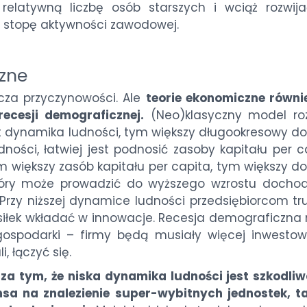
elatywną liczbę osób starszych i wciąż rozwija
 stopę aktywności zawodowej.
zne
cza przyczynowości. Ale
teorie ekonomiczne równie
ecesji demograficznej.
(Neo)klasyczny model ro
st dynamika ludności, tym większy długookresowy d
ności, łatwiej jest podnosić zasoby kapitału per c
 im większy zasób kapitału per capita, tym większy 
który może prowadzić do wyższego wzrostu docho
 Przy niższej dynamice ludności przedsiębiorcom tr
siłek wkładać w innowacje. Recesja demograficzna
ospodarki – firmy będą musiały więcej inwesto
, łączyć się.
za tym, że niska dynamika ludności jest szkodliw
nsa na znalezienie super-wybitnych jednostek, ta