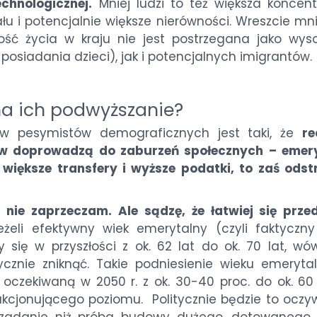
echnologicznej.
Mniej ludzi to też większa koncent
u i potencjalnie większe nierówności. Wreszcie mn
ość życia w kraju nie jest postrzegana jako wys
osiadania dzieci), jak i potencjalnych imigrantów.
na ich podwyższanie?
w pesymistów demograficznych jest taki, że
re
ów doprowadzą do zaburzeń społecznych – emer
większe transfery i wyższe podatki, to zaś odst
 nie zaprzeczam. Ale sądzę, że łatwiej się prze
żeli efektywny wiek emerytalny (czyli faktyczny
się w przyszłości z ok. 62 lat do ok. 70 lat, wó
cznie zniknąć. Takie podniesienie wieku emeryta
czekiwaną w 2050 r. z ok. 30-40 proc. do ok. 60 
sfakcjonującego poziomu. Politycznie będzie to oczy
ze zadanie niż próba budowy dużego, dotowanego 