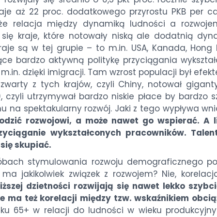
aje aż 22 proc. dodatkowego przyrostu PKB per ca
 że relacja między dynamiką ludności a rozwoje
y się kraje, które notowały niską ale dodatnią dy
raje są w tej grupie – to m.in. USA, Kanada, Hong
zące bardzo aktywną politykę przyciągania wykształ
ę m.in. dzięki imigracji. Tam wzrost populacji był efek
warty z tych krajów, czyli Chiny, notował gigant
), czyli utrzymywał bardzo niskie płace by bardzo 
mu na spektakularny rozwój. Jaki z tego wypływa wn
odzić rozwojowi, a może nawet go wspierać. A l
przyciąganie wykształconych pracowników. Talen
się skupiać.
róbach stymulowania rozwoju demograficznego po
 ma jakikolwiek związek z rozwojem? Nie, korelacja
iższej dzietności rozwijają się nawet lekko szybci
nie ma też korelacji między tzw. wskaźnikiem obci
eku 65+ w relacji do ludności w wieku produkcyjn