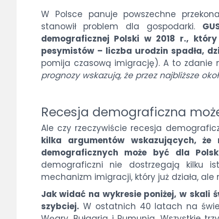
W Polsce panuje powszechne przekonan
stanowił problem dla gospodarki.
GU
demograficznej Polski w 2018 r., któ
pesymistów – liczba urodzin spadła, d
pomija czasową imigrację). A to zdanie
prognozy wskazują, że przez najbliższe około
Recesja demograficzna moż
Ale czy rzeczywiście recesja demografic
kilka argumentów wskazujących, że 
demograficznych może być dla Polsk
demograficzni nie dostrzegają kilku 
mechanizm imigracji, który już działa, ale
Jak widać na wykresie poniżej, w skali ś
szybciej.
W ostatnich 40 latach na świeci
Węgry, Bułgaria i Rumunia. Wszystkie trzy 