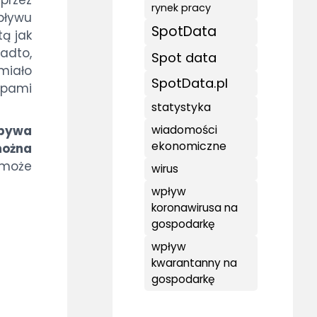
rynek pracy
pływu
SpotData
ą jak
adto,
Spot data
miało
SpotData.pl
upami
statystyka
wiadomości
 bywa
ekonomiczne
można
 może
wirus
wpływ
koronawirusa na
gospodarkę
wpływ
kwarantanny na
gospodarkę