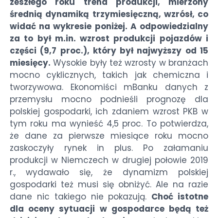
zeszłego roku trend produkcji, mierzony
średnią dynamiką trzymiesięczną, wzrósł, co
widać na wykresie poniżej. A odpowiedzialny
za to był m.in. wzrost produkcji pojazdów i
części (9,7 proc.), który był najwyższy od 15
miesięcy.
Wysokie były też wzrosty w branżach
mocno cyklicznych, takich jak chemiczna i
tworzywowa. Ekonomiści mBanku danych z
przemysłu mocno podnieśli prognozę dla
polskiej gospodarki, ich zdaniem wzrost PKB w
tym roku ma wynieść 4,5 proc. To potwierdza,
że dane za pierwsze miesiące roku mocno
zaskoczyły rynek in plus. Po załamaniu
produkcji w Niemczech w drugiej połowie 2019
r., wydawało się, że dynamizm polskiej
gospodarki też musi się obniżyć. Ale na razie
dane nic takiego nie pokazują.
Choć istotne
dla oceny sytuacji w gospodarce będą też