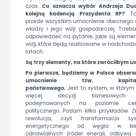
czas.
Co oznacza wybór Andrzeja Du
kolejną kadencją Prezydenta RP?
To
przede wszystkim umocnienie obecnego
władzy i jego wizji gospodarczej. Trzeb
odpowiedzieć na pytanie, jakie są elemen
wizji, które będą realizowane w nadchod
latach.
Są trzy elementy, na które zwróciłbym u
Po pierwsze, będziemy w Polsce obser
umocnienie tzw. kapital
państwowego.
Jest to system, w którym
więcej decyzji biznesowych 
podejmowanych na poziomie cen
politycznego. Podam kilka przykładów. Z
rewolucja, czyli transformacja sy
energetycznego od węgla w kie
odnawialnych źródeł energii, odbywa 