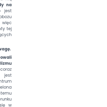
dy na
 jest
 obozu
a więc
ty tej
zących
wagę.
wowali
izmu
 coraz
jest
trum
ielona
stemu
runku
się w