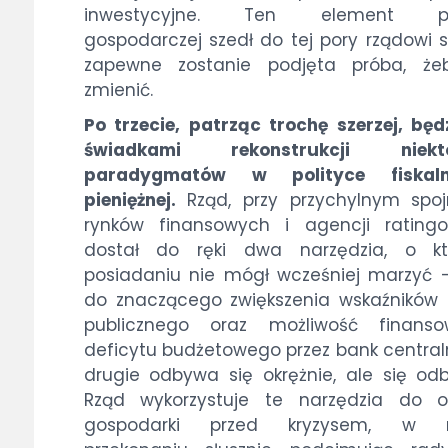
inwestycyjne. Ten element pol
gospodarczej szedł do tej pory rządowi s
zapewne zostanie podjęta próba, że
zmienić.
Po trzecie, patrząc trochę szerzej, bę
świadkami rekonstrukcji niekt
paradygmatów w polityce fiskal
pieniężnej.
Rząd, przy przychylnym spoj
rynków finansowych i agencji ratingo
dostał do ręki dwa narzędzia, o kt
posiadaniu nie mógł wcześniej marzyć 
do znaczącego zwiększenia wskaźników
publicznego oraz możliwość finanso
deficytu budżetowego przez bank central
drugie odbywa się okrężnie, ale się od
Rząd wykorzystuje te narzędzia do o
gospodarki przed kryzysem, w 