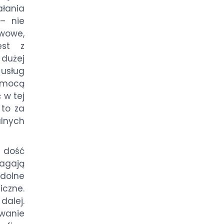
łania
– nie
wowe,
est z
 dużej
 usług
omocą
 w tej
 to za
alnych
 dość
agają
zdolne
iczne.
dalej.
wanie