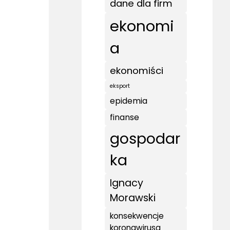
dane dla firm
ekonomi
a
ekonomiści
eksport
epidemia
finanse
gospodar
ka
Ignacy
Morawski
konsekwencje
koronawirusa