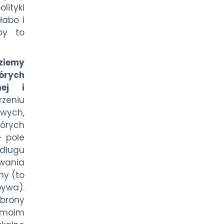
ityki
łabo i
by to
dziemy
órych
nej i
rzeniu
wych,
órych
– pole
 długu
wania
ny (to
bywa).
brony
moim