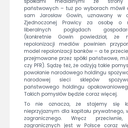
spółkami medialnymi ze strony
państwowych – tuż po wyborach mówił 
sam Jarosław Gowin, uznawany w o
Zjednoczonej Prawicy za osobę o r
liberalnych poglądach gospodar
(konkretnie Gowin powiedział, że 
repolonizacji mediów powinien przypo
model repolonizacji banków – a te przecie
przejmowane przez spółki państwowe, m.i
czy PFR). Sądzę też, że odżyją takie pomysł
powołanie narodowego holdingu spożyw
narodowej sieci sklepów spożywc
państwowego holdingu opakowaniowego
Takich pomysłów będzie coraz więcej.
To nie oznacza, że stajemy się k
nieprzyjaznym dla kapitału prywatnego,
zagranicznego. Wręcz przeciwnie,
zagranicznych jest w Polsce coraz wi