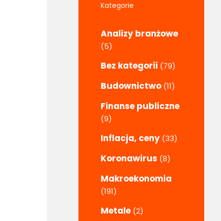
Kategorie
Analizy branżowe
(5)
Bez kategorii
(79)
Budownictwo
(11)
Finanse publiczne
(9)
Inflacja, ceny
(33)
Koronawirus
(8)
Makroekonomia
(191)
Metale
(2)