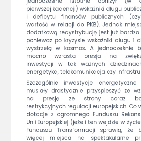
jednocześnie istotnie obniżył (w c
pierwszej kadencji) wskaźniki długu publi
i deficytu finansów publicznych (czy
wartość w relacji do PKB). Jednak miej
dodatkową redystrybucję jest już bardzo
ponieważ po kryzysie wskaźniki długu i d
wystrzelą w kosmos. A jednocześnie b
mocno wzrasta presja na zwięks
inwestycji w tak ważnych dziedzinach
energetyka, telekomunikacja czy infrastru
Szczególnie inwestycje energetyczne
musiały drastycznie przyspieszyć ze w
na presję ze strony coraz bar
restrykcyjnych regulacji europejskich. Co w
dotacje z ogromnego Funduszu Rekonst
Unii Europejskiej (jeżeli ten wejdzie w życi
Funduszu Transformacji sprawią, że b
więcej miejsca na spektakularne pro