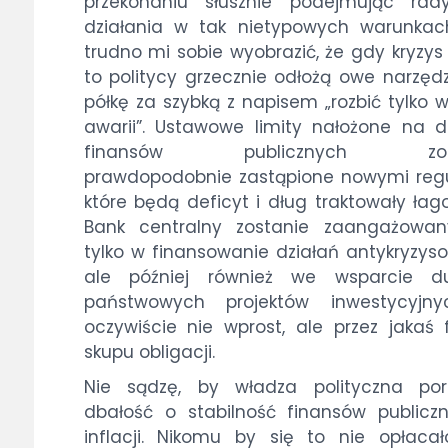
przekonaniu słusznie podejmując rady
działania w tak nietypowych warunkac
trudno mi sobie wyobrazić, że gdy kryzys
to politycy grzecznie odłożą owe narzęd
półkę za szybką z napisem „rozbić tylko w
awarii”. Ustawowe limity nałożone na d
finansów publicznych zos
prawdopodobnie zastąpione nowymi reg
które będą deficyt i dług traktowały łago
Bank centralny zostanie zaangażowan
tylko w finansowanie działań antykryzys
ale później również we wsparcie du
państwowych projektów inwestycyjn
oczywiście nie wprost, ale przez jakaś
skupu obligacji.
Nie sądzę, by władza polityczna porz
dbałość o stabilność finansów publicz
inflacji. Nikomu by się to nie opłacał