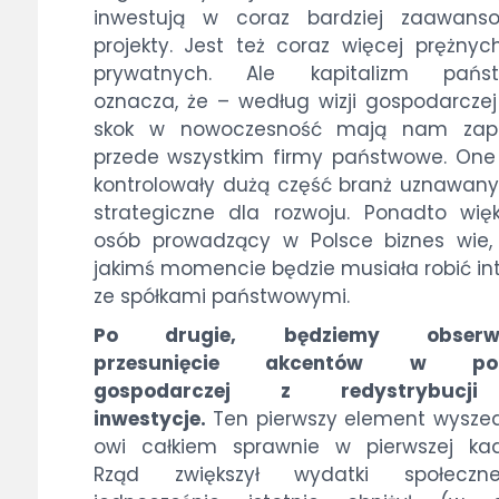
inwestują w coraz bardziej zaawans
projekty. Jest też coraz więcej prężnyc
prywatnych. Ale kapitalizm pańs
oznacza, że – według wizji gospodarczej
skok w nowoczesność mają nam zap
przede wszystkim firmy państwowe. On
kontrolowały dużą część branż uznawan
strategiczne dla rozwoju. Ponadto wię
osób prowadzący w Polsce biznes wie,
jakimś momencie będzie musiała robić in
ze spółkami państwowymi.
Po drugie, będziemy obserwo
przesunięcie akcentów w poli
gospodarczej z redystrybucj
inwestycje.
Ten pierwszy element wyszed
owi całkiem sprawnie w pierwszej kad
Rząd zwiększył wydatki społecz