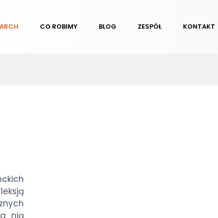
EARCH
CO ROBIMY
BLOG
ZESPÓŁ
KONTAKT
ckich
leksją
znych
na nią