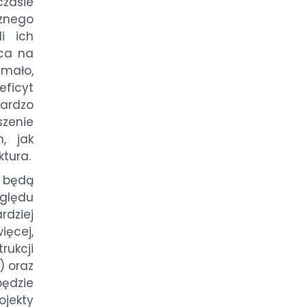
zasie
cznego
li ich
sca na
 mało,
eficyt
ardzo
zenie
, jak
ktura.
 będą
zględu
dziej
ięcej,
rukcji
e) oraz
ędzie
jekty