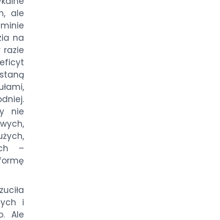
kalne
h, ale
 minie
zia na
 razie
eficyt
taną
ułami,
dniej.
y nie
owych,
żych,
ych –
 formę
uciła
nych i
o. Ale