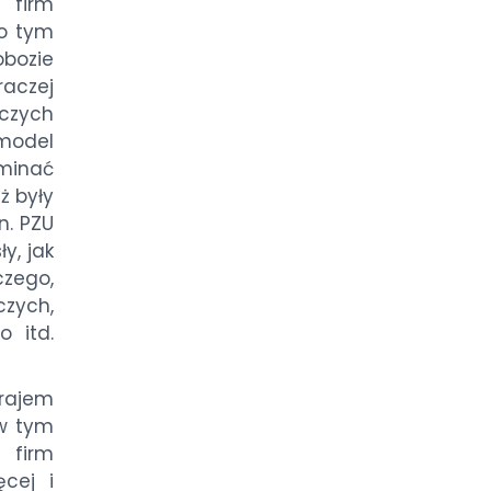
 firm
o tym
bozie
aczej
czych
model
minać
ż były
n. PZU
y, jak
czego,
zych,
 itd.
rajem
 w tym
 firm
ęcej i