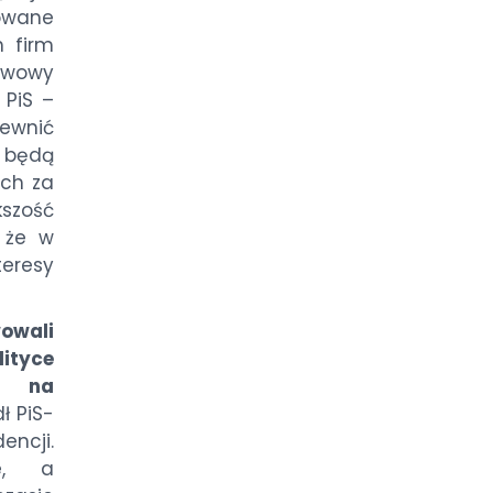
owane
h firm
twowy
 PiS –
ewnić
e będą
ych za
kszość
 że w
teresy
wali
tyce
i na
ł PiS-
encji.
ne, a