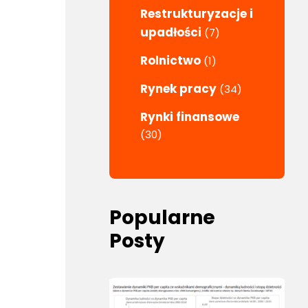
Restrukturyzacje i
upadłości
(7)
Rolnictwo
(1)
Rynek pracy
(34)
Rynki finansowe
(30)
Popularne
Posty