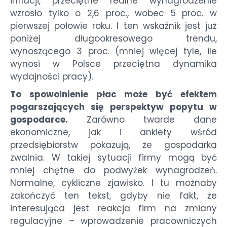
inflacji, przeciętne realne wynagrodzenie
wzrosło tylko o 2,6 proc., wobec 5 proc. w
pierwszej połowie roku. I ten wskaźnik jest już
poniżej długookresowego trendu,
wynoszącego 3 proc. (mniej więcej tyle, ile
wynosi w Polsce przeciętna dynamika
wydajności pracy).
To spowolnienie płac może być efektem
pogarszających się perspektyw popytu w
gospodarce.
Zarówno twarde dane
ekonomiczne, jak i ankiety wśród
przedsiębiorstw pokazują, że gospodarka
zwalnia. W takiej sytuacji firmy mogą być
mniej chętne do podwyżek wynagrodzeń.
Normalne, cykliczne zjawisko. I tu możnaby
zakończyć ten tekst, gdyby nie fakt, że
interesująca jest reakcja firm na zmiany
regulacyjne – wprowadzenie pracowniczych