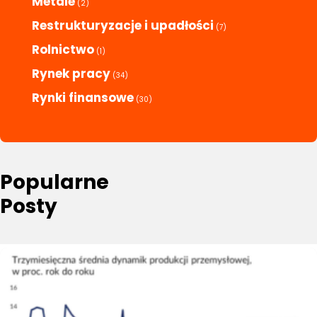
Metale
(2)
Restrukturyzacje i upadłości
(7)
Rolnictwo
(1)
Rynek pracy
(34)
Rynki finansowe
(30)
Popularne
Posty