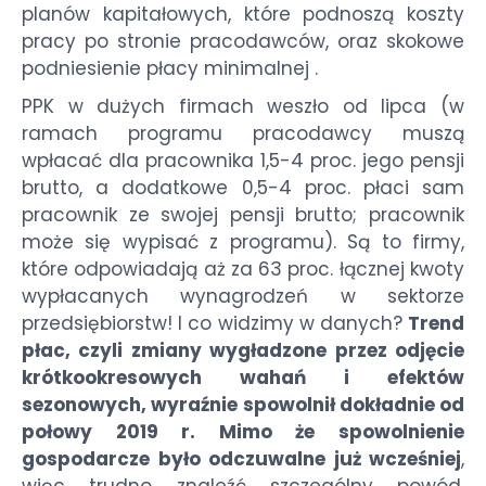
planów kapitałowych, które podnoszą koszty
pracy po stronie pracodawców, oraz skokowe
podniesienie płacy minimalnej .
PPK w dużych firmach weszło od lipca (w
ramach programu pracodawcy muszą
wpłacać dla pracownika 1,5-4 proc. jego pensji
brutto, a dodatkowe 0,5-4 proc. płaci sam
pracownik ze swojej pensji brutto; pracownik
może się wypisać z programu). Są to firmy,
które odpowiadają aż za 63 proc. łącznej kwoty
wypłacanych wynagrodzeń w sektorze
przedsiębiorstw! I co widzimy w danych?
Trend
płac, czyli zmiany wygładzone przez odjęcie
krótkookresowych wahań i efektów
sezonowych, wyraźnie spowolnił dokładnie od
połowy 2019 r. Mimo że spowolnienie
gospodarcze było odczuwalne już wcześniej
,
więc trudno znaleźć szczególny powód,