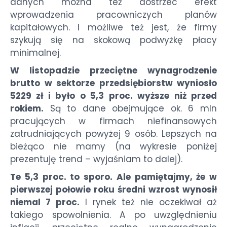
danych można też dostrzec efekt
wprowadzenia pracowniczych planów
kapitałowych. I możliwe też jest, że firmy
szykują się na skokową podwyżkę płacy
minimalnej.
W listopadzie przeciętne wynagrodzenie
brutto w sektorze przedsiębiorstw wyniosło
5229 zł i było o 5,3 proc. wyższe niż przed
rokiem.
Są to dane obejmujące ok. 6 mln
pracujących w firmach niefinansowych
zatrudniających powyżej 9 osób. Lepszych na
bieżąco nie mamy (na wykresie poniżej
prezentuję trend – wyjaśniam to dalej).
Te 5,3 proc. to sporo. Ale pamiętajmy, że w
pierwszej połowie roku średni wzrost wynosił
niemal 7 proc.
I rynek też nie oczekiwał aż
takiego spowolnienia. A po uwzględnieniu