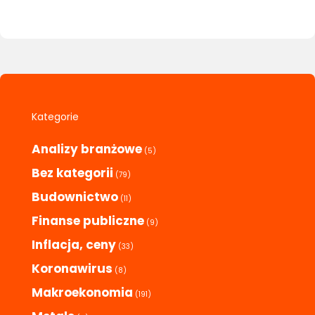
Kategorie
Analizy branżowe
(5)
Bez kategorii
(79)
Budownictwo
(11)
Finanse publiczne
(9)
Inflacja, ceny
(33)
Koronawirus
(8)
Makroekonomia
(191)