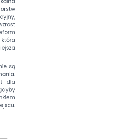
ykalna
iorstw
cyjny,
zrost
reform
która
ejsza
nie są
ania.
t dla
 gdyby
kiem
ejscu.