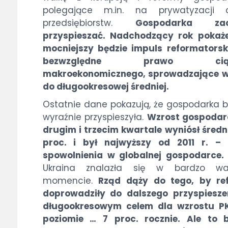
polegające m.in. na prywatyzacji c
przedsiębiorstw.
Gospodarka zac
przyspieszać. Nadchodzący rok pokaże
mocniejszy będzie impuls reformatorsk
bezwzględne prawo ciąż
makroekonomicznego, sprowadzające w
do długookresowej średniej.
Ostatnie dane pokazują, że gospodarka 
wyraźnie przyspieszyła.
Wzrost gospodar
drugim i trzecim kwartale wyniósł średn
proc. i był najwyższy od 2011 r. –
spowolnienia w globalnej gospodarce.
Ukraina znalazła się w bardzo w
momencie.
Rząd dąży do tego, by re
doprowadziły do dalszego przyspiesze
długookresowym celem dla wzrostu P
poziomie … 7 proc. rocznie. Ale to b