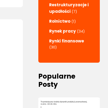
Restrukturyzacje i
upadłości
(7)
Rolnictwo
(1)
Rynek pracy
(34)
Rynki finansowe
(30)
Popularne
Posty