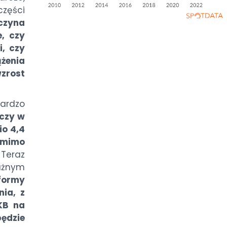
zęści
zyna
, czy
i, czy
enia
zrost
bardzo
czy w
io 4,4
 mimo
Teraz
ażnym
formy
nia, z
KB na
ędzie