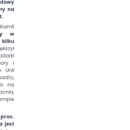
odowy
my na
t.
Kamil
czy w
kilku
ększył
odarki
iory i
 Unii
adto,
la na
acnia,
tempie
 proc.
a jest