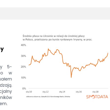
cy
by 5-
ego w
isałem
dzają.
jalny
ników
sem.