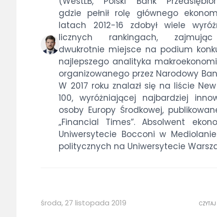
(WestLB, Polski Bank Przedsiębiorc
gdzie pełnił rolę głównego ekonom
latach 2012-16 zdobył wiele wyró
licznych rankingach, zajmując
dwukrotnie miejsce na podium konk
najlepszego analityka makroekonom
organizowanego przez Narodowy Bank 
W 2017 roku znalazł się na liście Ne
100, wyróżniającej najbardziej inno
osoby Europy Środkowej, publikowane
„Financial Times”. Absolwent ekon
Uniwersytecie Bocconi w Mediolanie
politycznych na Uniwersytecie Warsz
środa, 27 listopada 2019
CZYTAJ