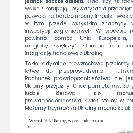
jednak jeszcze daleka.
Rząd liczy, że rad
walka z korupcją i prywatyzacja przedsięb
pozwolą na bardzo mocny impuls inwesty
w tym przede wszystkim znaczący w
inwestycji zagranicznych. W procesie 
powinna pomóc Unia Europejska, 
mogłaby zwiększyć starania o mocni
integrację handlową z Ukrainą.
Takie radykalne prowzrostowe przełomy 
łatwe do przeprowadzenia i utrzym
Rachunek prawdopodobieństwa nie jes
Ukrainy przyjazny. Choć pamiętajmy, że
ludzie kierowali się rachun
prawdopodobieństwa, świat stałby w mi
Możemy trzymać za Ukrainę mocno kciuki.