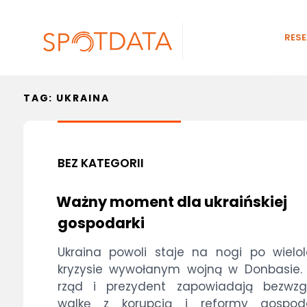
RES
TAG:
UKRAINA
BEZ KATEGORII
Ważny moment dla ukraińskiej
gospodarki
Ukraina powoli staje na nogi po wielo
kryzysie wywołanym wojną w Donbasie.
rząd i prezydent zapowiadają bezwzg
walkę z korupcją i reformy gospoda