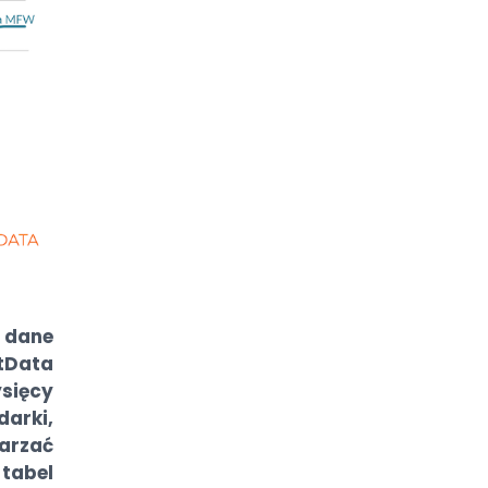
 dane
Data
sięcy
arki,
arzać
tabel