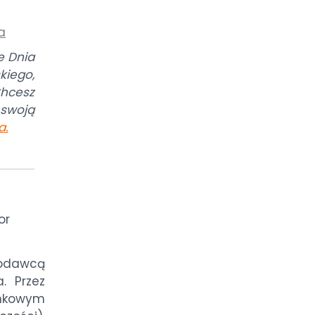
a
e Dnia
iego,
hcesz
swoją
a
.
or
odawcą
. Przez
ankowym