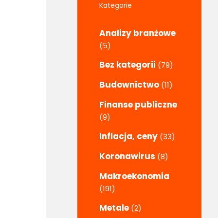
Kategorie
Analizy branżowe
(5)
Bez kategorii
(79)
Budownictwo
(11)
Finanse publiczne
(9)
Inflacja, ceny
(33)
Koronawirus
(8)
Makroekonomia
(191)
Metale
(2)