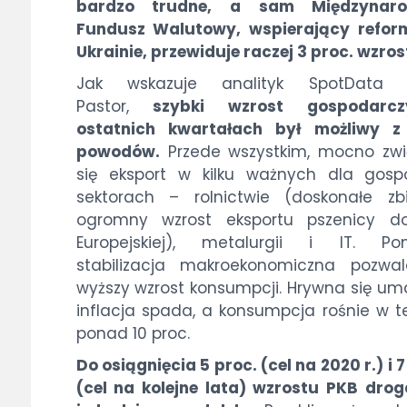
bardzo trudne, a sam Międzynar
Fundusz Walutowy, wspierający refor
Ukrainie, przewiduje raczej 3 proc. wzros
Jak wskazuje analityk SpotData 
Pastor,
szybki wzrost gospodar
ostatnich kwartałach był możliwy z 
powodów.
Przede wszystkim, mocno zwi
się eksport w kilku ważnych dla gosp
sektorach – rolnictwie (doskonałe zb
ogromny wzrost eksportu pszenicy do
Europejskiej), metalurgii i IT. Pon
stabilizacja makroekonomiczna pozwa
wyższy wzrost konsumpcji. Hrywna się um
inflacja spada, a konsumpcja rośnie w 
ponad 10 proc.
Do osiągnięcia 5 proc. (cel na 2020 r.) i 7
(cel na kolejne lata) wzrostu PKB drog