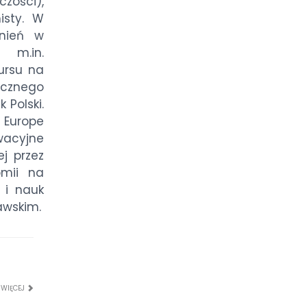
zości),
isty. W
żnień w
 m.in.
ursu na
icznego
Polski.
w Europe
wacyjne
j przez
omii na
 i nauk
awskim.
 WIĘCEJ