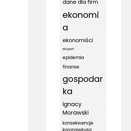
dane dla firm
ekonomi
a
ekonomiści
eksport
epidemia
finanse
gospodar
ka
Ignacy
Morawski
konsekwencje
koronawirusa