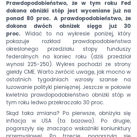
Prawdopodobieństwo, że w tym roku Fed
dokona obniżki stóp jest wyceniane już na
ponad 80 proc. A prawdopodobieństwo, że
dokona dwóch obniżek sięga już 30
proc.
Widać to na wykresie poniżej, który
pokazuje rozkład prawdopodobieństwa
określonego przedziału stopy funduszy
federalnych na koniec roku (dziś przedział
wynosi 225-250). Wykres pochodzi ze strony
giełdy CME. Warto zwrócić uwagę, jak mocno w
ostatnich tygodniach wzrosły szanse na
luzowanie polityki pieniężnej. Jeszcze w połowie
kwietnia prawdopodobieństwo obniżki stóp w
tym roku ledwo przekraczało 30 proc.
Skąd taka zmiana? Po pierwsze, obniżyła się
inflacja w USA (ta bazowa). Po drugie,
pogorszyły się znacząco wskaźniki koniunktury
przemysłowej. Po trzecie, pogorszyła się