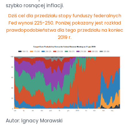
szybko rosnącej inflacji.
Dziś cel dla przedziału stopy funduszy federalnych
Fed wynosi 225-250. Poniżej pokazany jest rozkład
prawdopodobieństwa dla tego przedziału na koniec
2019 r.
Autor: Ignacy Morawski