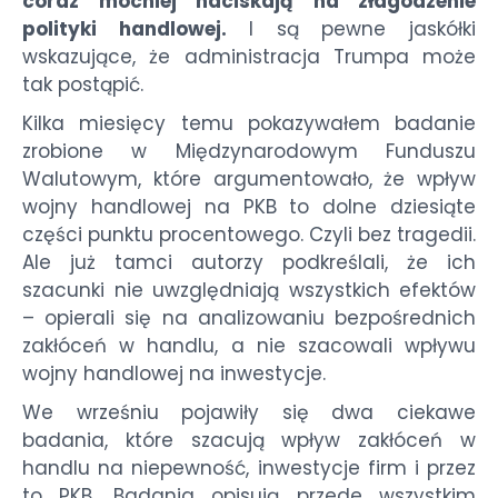
coraz mocniej naciskają na złagodzenie
polityki handlowej.
I są pewne jaskółki
wskazujące, że administracja Trumpa może
tak postąpić.
Kilka miesięcy temu pokazywałem badanie
zrobione w Międzynarodowym Funduszu
Walutowym, które argumentowało, że wpływ
wojny handlowej na PKB to dolne dziesiąte
części punktu procentowego. Czyli bez tragedii.
Ale już tamci autorzy podkreślali, że ich
szacunki nie uwzględniają wszystkich efektów
– opierali się na analizowaniu bezpośrednich
zakłóceń w handlu, a nie szacowali wpływu
wojny handlowej na inwestycje.
We wrześniu pojawiły się dwa ciekawe
badania, które szacują wpływ zakłóceń w
handlu na niepewność, inwestycje firm i przez
to PKB. Badania opisują przede wszystkim