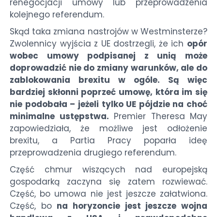
renegocjacji umowy lub przeprowadzenia
kolejnego referendum.
Skąd taka zmiana nastrojów w Westminsterze?
Zwolennicy wyjścia z UE dostrzegli, że ich
opór
wobec umowy podpisanej z unią może
doprowadzić nie do zmiany warunków, ale do
zablokowania brexitu w ogóle. Są więc
bardziej skłonni poprzeć umowę, która im się
nie podobała – jeżeli tylko UE pójdzie na choć
minimalne ustępstwa.
Premier Theresa May
zapowiedziała, że możliwe jest odłożenie
brexitu, a Partia Pracy poparła ideę
przeprowadzenia drugiego referendum.
Część chmur wiszących nad europejską
gospodarką zaczyna się zatem rozwiewać.
Część, bo umowa nie jest jeszcze załatwiona.
Część, bo
na horyzoncie jest jeszcze wojna