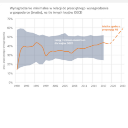
Podwyżka płacy minimalnej – to już byłaby
rewolucja
posted on 9 września, 2019