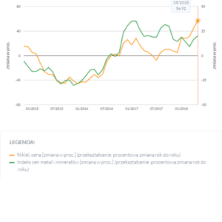
Dlaczego wzrost cen niklu ma znaczenie? Wpływ