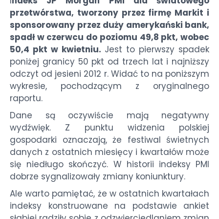
I
ndeks JP Morgan PMI dla światowego
przetwórstwa, tworzony przez firmę Markit i
sponsorowany przez duży amerykański bank,
spadł w czerwcu do poziomu 49,8 pkt, wobec
50,4 pkt w kwietniu.
Jest to pierwszy spadek
poniżej granicy 50 pkt od trzech lat i najniższy
odczyt od jesieni 2012 r. Widać to na poniższym
wykresie, pochodzącym z oryginalnego
raportu.
Dane są oczywiście mają negatywny
wydźwięk. Z punktu widzenia polskiej
gospodarki oznaczają, że festiwal świetnych
danych z ostatnich miesięcy i kwartałów może
się niedługo skończyć. W historii indeksy PMI
dobrze sygnalizowały zmiany koniunktury.
Ale warto pamiętać, że w ostatnich kwartałach
indeksy konstruowane na podstawie ankiet
słabiej radziły sobie z odzwierciedlaniem zmian