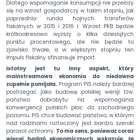
Dlatego wspomaganie konsumpcji nie przełoży
się na wzrost gospodarczy w takim stopniu, jak
poprzednia runda hojnych transferów
fiskalnych w 2015 i 2016 r. Wzrost PKB będzie
krótkookresowo wyższy o kilka dziesiątych
punktu procentowego, ale nie będzie to
zjawisko trwałe, a w większym stopniu ten
impuls fiskalny sfinansuje import.
Istotny jest tu inny aspekt, który
mainstreamowa ekonomia do niedawna
zupełnie pomijała.
Program PiS należy bardziej
postrzegać jako budowę polskiej wersji tzw.
państwa dobrobytu niż wspomagania
konwergencji polskich płac do zachodniego
poziomu. PiS chce budować państwo, w którym
nad rodzinami roztoczony jest bardzo szeroki
parasol ochronny.
To ma sens, ponieważ coraz
więcej badań ekonomicznych wskazuje, że