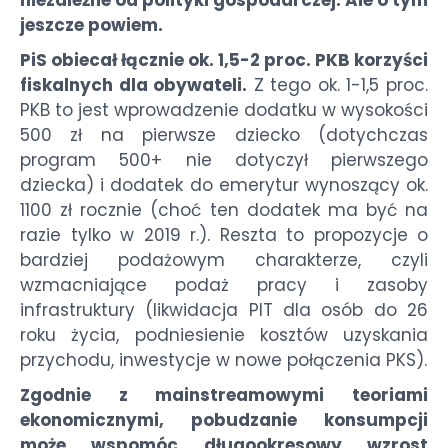
jeszcze powiem.
PiS obiecał łącznie ok. 1,5-2 proc. PKB korzyści
fiskalnych dla obywateli.
Z tego ok. 1-1,5 proc.
PKB to jest wprowadzenie dodatku w wysokości
500 zł na pierwsze dziecko (dotychczas
program 500+ nie dotyczył pierwszego
dziecka) i dodatek do emerytur wynoszący ok.
1100 zł rocznie (choć ten dodatek ma być na
razie tylko w 2019 r.). Reszta to propozycje o
bardziej podażowym charakterze, czyli
wzmacniające podaż pracy i zasoby
infrastruktury (likwidacja PIT dla osób do 26
roku życia, podniesienie kosztów uzyskania
przychodu, inwestycje w nowe połączenia PKS).
Zgodnie z mainstreamowymi teoriami
ekonomicznymi, pobudzanie konsumpcji
może wspomóc długookresowy wzrost