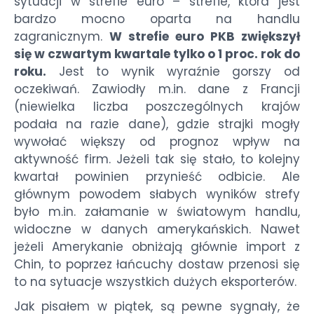
sytuacji w strefie euro – strefie, która jest
bardzo mocno oparta na handlu
zagranicznym.
W strefie euro PKB zwiększył
się w czwartym kwartale tylko o 1 proc. rok do
roku.
Jest to wynik wyraźnie gorszy od
oczekiwań. Zawiodły m.in. dane z Francji
(niewielka liczba poszczególnych krajów
podała na razie dane), gdzie strajki mogły
wywołać większy od prognoz wpływ na
aktywność firm. Jeżeli tak się stało, to kolejny
kwartał powinien przynieść odbicie. Ale
głównym powodem słabych wyników strefy
było m.in. załamanie w światowym handlu,
widoczne w danych amerykańskich. Nawet
jeżeli Amerykanie obniżają głównie import z
Chin, to poprzez łańcuchy dostaw przenosi się
to na sytuacje wszystkich dużych eksporterów.
Jak pisałem w piątek, są pewne sygnały, że