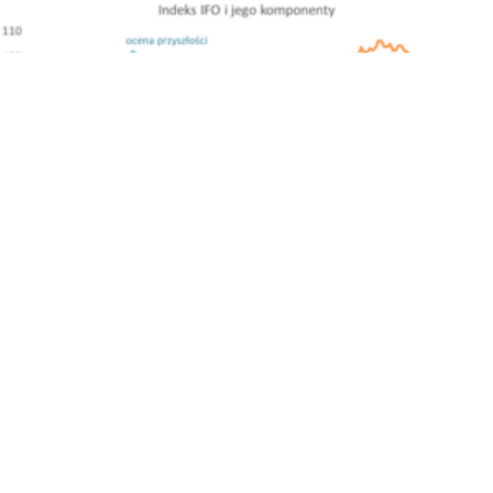
Ifo podąża V-kształtną ścieżką
posted on 26 sierpnia, 2020