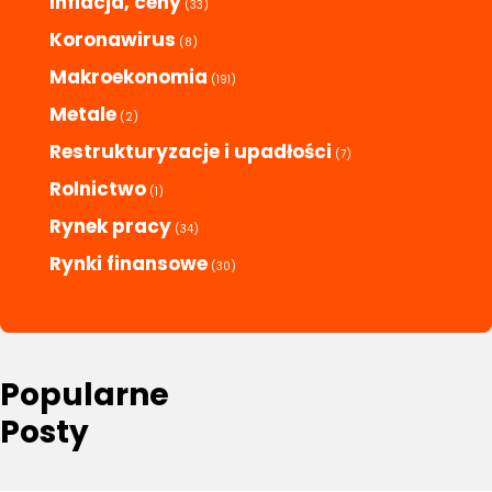
Inflacja, ceny
(33)
Koronawirus
(8)
Makroekonomia
(191)
Metale
(2)
Restrukturyzacje i upadłości
(7)
Rolnictwo
(1)
Rynek pracy
(34)
Rynki finansowe
(30)
Popularne
Posty