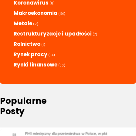
Koronawirus
(8)
Makroekonomia
(191)
Metale
(2)
Restrukturyzacje i upadłości
(7)
Rolnictwo
(1)
Rynek pracy
(34)
Rynki finansowe
(30)
Popularne
Posty