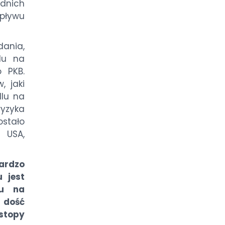
ednich
pływu
dania,
lu na
o PKB.
, jaki
dlu na
yzyka
stało
 USA,
ardzo
 jest
du na
ż dość
 stopy