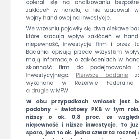
opierali się na analizowaniu bezpośr
zakłóceń w handlu, a nie szacowali w
wojny handlowej na inwestycje.
We wrześniu pojawiły się dwa ciekawe ba
które szacują wpływ zakłóceń w hand
niepewność, inwestycje firm i przez t
Badania opisują przede wszystkim wpływ
mają informacje o zakłóceniach w han
skłonność firm do podejmowania r
inwestycyjnego.
Pierwsze badanie
zo
wykonane w Rezerwie Federalnej
a
drugie
w MFW.
W obu przypadkach wniosek jest b
podobny – światowy PKB w tym roku
niższy o ok. 0,8 proc. ze wzglę
niepewność i niższe inwestycje. To ju
sporo, jest to ok. jedna czwarta rocznej