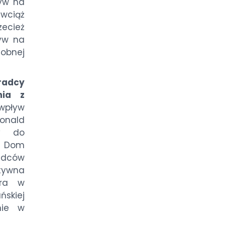
yw na
 wciąż
ecież
yw na
obnej
radcy
nia z
wpływ
onald
wy do
ły Dom
adców
ytywna
ara w
skiej
nie w