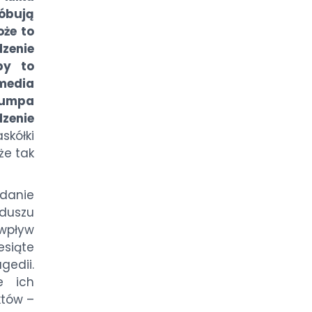
bują
oże to
dzenie
by to
 media
Trumpa
zenie
kółki
że tak
danie
duszu
wpływ
siąte
gedii.
e ich
któw –