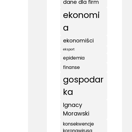
dane dla firm
ekonomi
a
ekonomiści
eksport
epidemia
finanse
gospodar
ka
Ignacy
Morawski
konsekwencje
koronawirusa