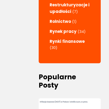
Restrukturyzacje i
upadłości
(7)
Rolnictwo
(1)
Rynek pracy
(34)
Rynki finansowe
(30)
Popularne
Posty