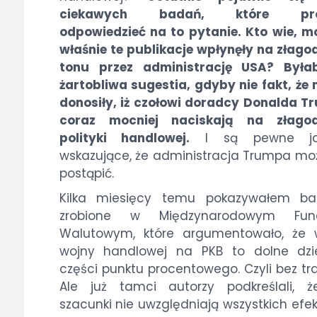
ciekawych badań, które pró
odpowiedzieć na to pytanie. Kto wie, m
właśnie te publikacje wpłynęły na złago
tonu przez administrację USA? Była
żartobliwa sugestia, gdyby nie fakt, że
donosiły, iż czołowi doradcy Donalda 
coraz mocniej naciskają na złagod
polityki handlowej.
I są pewne jas
wskazujące, że administracja Trumpa mo
postąpić.
Kilka miesięcy temu pokazywałem ba
zrobione w Międzynarodowym Fun
Walutowym, które argumentowało, że 
wojny handlowej na PKB to dolne dzie
części punktu procentowego. Czyli bez tra
Ale już tamci autorzy podkreślali, ż
szacunki nie uwzględniają wszystkich efe