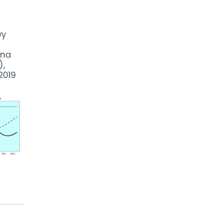
wy
ana
),
 2019