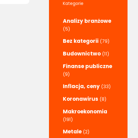
Kategorie
Analizy branżowe
(5)
Bez kategorii
(79)
Budownictwo
(11)
Finanse publiczne
(9)
Inflacja, ceny
(33)
Koronawirus
(8)
Makroekonomia
(191)
Metale
(2)