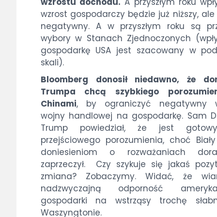
wzrostu dochodu.
A przyszłym roku wpł
wzrost gospodarczy będzie już niższy, ale
negatywny. A w przyszłym roku są prz
wybory w Stanach Zjednoczonych (wpł
gospodarkę USA jest szacowany w pod
skali).
Bloomberg donosił niedawno, że do
Trumpa chcą szybkiego porozumie
Chinami
, by ograniczyć negatywny 
wojny handlowej na gospodarkę. Sam D
Trump powiedział, że jest goto
przejściowego porozumienia, choć Bia
doniesieniom o rozważaniach dor
zaprzeczył. Czy szykuje się jakaś poz
zmiana? Zobaczymy. Widać, że wi
nadzwyczajną odporność amerykań
gospodarki na wstrząsy trochę słab
Waszyngtonie.