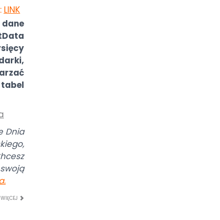
:
LINK
 dane
Data
sięcy
arki,
arzać
tabel
a
e Dnia
iego,
hcesz
swoją
a
.
 WIĘCEJ