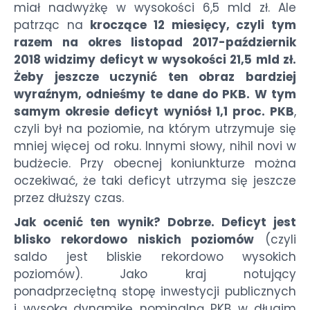
miał nadwyżkę w wysokości 6,5 mld zł. Ale
patrząc na
kroczące 12 miesięcy, czyli tym
razem na okres listopad 2017-październik
2018 widzimy deficyt w wysokości 21,5 mld zł.
Żeby jeszcze uczynić ten obraz bardziej
wyraźnym, odnieśmy te dane do PKB. W tym
samym okresie deficyt wyniósł 1,1 proc. PKB
,
czyli był na poziomie, na którym utrzymuje się
mniej więcej od roku. Innymi słowy, nihil novi w
budżecie. Przy obecnej koniunkturze można
oczekiwać, że taki deficyt utrzyma się jeszcze
przez dłuższy czas.
Jak ocenić ten wynik? Dobrze. Deficyt jest
blisko rekordowo niskich poziomów
(czyli
saldo jest bliskie rekordowo wysokich
poziomów). Jako kraj notujący
ponadprzeciętną stopę inwestycji publicznych
i wysoką dynamikę nominalną PKB w długim