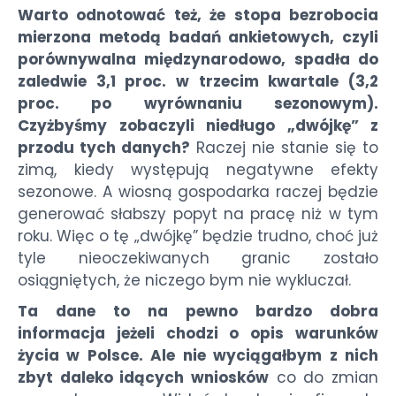
Warto odnotować też, że stopa bezrobocia
mierzona metodą badań ankietowych, czyli
porównywalna międzynarodowo, spadła do
zaledwie 3,1 proc. w trzecim kwartale (3,2
proc. po wyrównaniu sezonowym).
Czyżbyśmy zobaczyli niedługo „dwójkę” z
przodu tych danych?
Raczej nie stanie się to
zimą, kiedy występują negatywne efekty
sezonowe. A wiosną gospodarka raczej będzie
generować słabszy popyt na pracę niż w tym
roku. Więc o tę „dwójkę” będzie trudno, choć już
tyle nieoczekiwanych granic zostało
osiągniętych, że niczego bym nie wykluczał.
Ta dane to na pewno bardzo dobra
informacja jeżeli chodzi o opis warunków
życia w Polsce. Ale nie wyciągałbym z nich
zbyt daleko idących wniosków
co do zmian