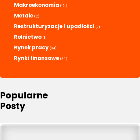
Makroekonomia
(191)
Metale
(2)
Restrukturyzacje i upadłości
(7)
Rolnictwo
(1)
Rynek pracy
(34)
Rynki finansowe
(30)
Popularne
Posty