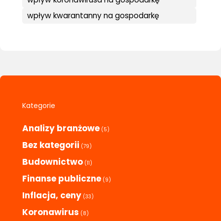
wpływ kwarantanny na gospodarkę
Kategorie
Analizy branżowe
(5)
Bez kategorii
(79)
Budownictwo
(11)
Finanse publiczne
(9)
Inflacja, ceny
(33)
Koronawirus
(8)