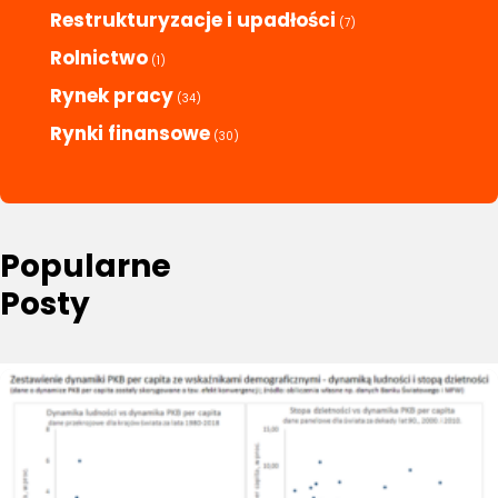
Restrukturyzacje i upadłości
(7)
Rolnictwo
(1)
Rynek pracy
(34)
Rynki finansowe
(30)
Popularne
Posty