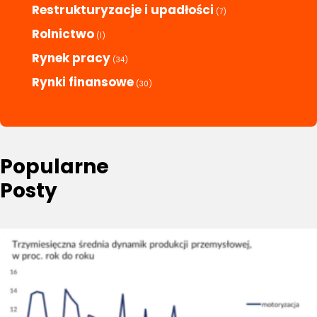
Restrukturyzacje i upadłości
(7)
Rolnictwo
(1)
Rynek pracy
(34)
Rynki finansowe
(30)
Popularne
Posty