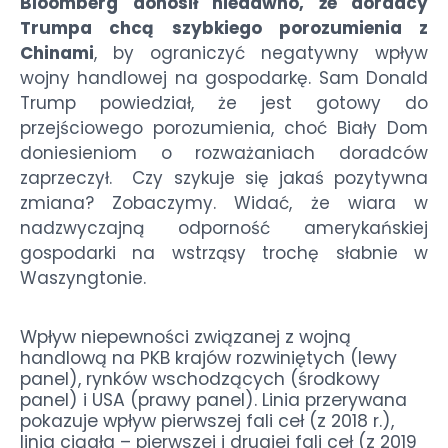
Bloomberg donosił niedawno, że doradcy
Trumpa chcą szybkiego porozumienia z
Chinami
, by ograniczyć negatywny wpływ
wojny handlowej na gospodarkę. Sam Donald
Trump powiedział, że jest gotowy do
przejściowego porozumienia, choć Biały Dom
doniesieniom o rozważaniach doradców
zaprzeczył. Czy szykuje się jakaś pozytywna
zmiana? Zobaczymy. Widać, że wiara w
nadzwyczajną odporność amerykańskiej
gospodarki na wstrząsy trochę słabnie w
Waszyngtonie.
Wpływ niepewności związanej z wojną
handlową na PKB krajów rozwiniętych (lewy
panel), rynków wschodzących (środkowy
panel) i USA (prawy panel). Linia przerywana
pokazuje wpływ pierwszej fali ceł (z 2018 r.),
linia ciągła – pierwszej i drugiej fali ceł (z 2019