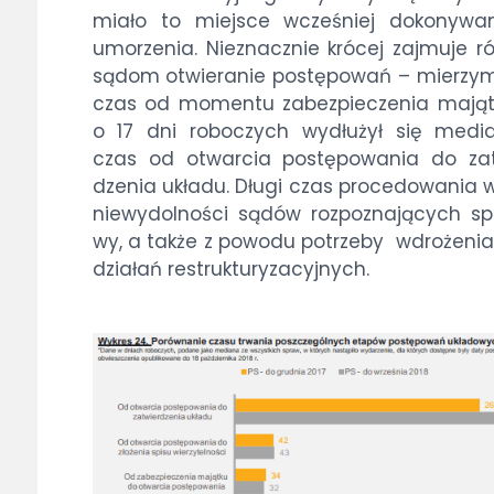
mia­ło to miej­sce wcze­śniej do­ko­ny­wa
umo­rze­nia. Nie­znacz­nie kró­cej zaj­mu­je r
są­dom otwie­ra­nie po­stę­po­wań – mie­rzy­
czas od mo­men­tu za­bez­pie­cze­nia ma­jąt­
o 17 dni ro­bo­czych wy­dłu­żył się me­dia
czas od otwar­cia po­stę­po­wa­nia do za­
dze­nia ukła­du. Dłu­gi czas pro­ce­do­wa­nia w
nie­wy­dol­no­ści są­dów roz­po­zna­ją­cych sp
wy, a tak­że z po­wo­du po­trze­by wdro­że­nia
dzia­łań re­struk­tu­ry­za­cyj­nych.