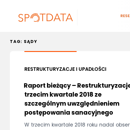
RES
TAG:
SĄDY
RESTRUKTURYZACJE I UPADŁOŚCI
Ra­port bie­żą­cy – Restrukturyzacj
trzecim kwartale 2018 ze
szczególnym uwzględnieniem
postępowania sanacyjnego
W trze­cim kwar­ta­le 2018 ro­ku na­dal ob­ser