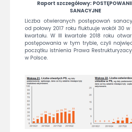
Ra­port szcze­gó­ło­wy: POSTĘPOWANI
SANACYJNE
Licz­ba otwie­ra­nych po­stę­po­wań sa­na­cy
od po­ło­wy 2017 ro­ku fluk­tu­uje wo­kół 30 w
kwar­ta­łu. W III kwar­ta­le 2018 ro­ku otwa
po­stę­po­wa­nia w tym try­bie, czy­li naj­wię
po­cząt­ku ist­nie­nia Pra­wa Re­struk­tu­ry­za­cy
w Pol­sce.