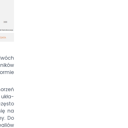
 dwóch
ni­ków
for­mie
o­rzeń
h ukła­
zę­sto
 się na
­ny. Do
e­aliów