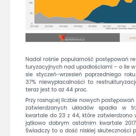
Na­dal ro­śnie po­pu­lar­ność po­stę­po­wań re
tu­ry­za­cyj­nych nad upa­dło­ścia­mi – o ile 
sie sty­cze­ń-w­rze­sień po­przed­nie­go ro­ku
37% nie­wy­pła­cal­no­ści to re­struk­tu­ry­za­c
te­raz jest to aż 44 proc.
Przy ro­sną­cej licz­bie no­wych po­stę­po­wań 
za­twier­dza­nych ukła­dów spa­dła w tr
kwar­ta­le do 23 z 44, któ­re za­twier­dzo­n
jąt­ko­wo do­brym ostat­nim kwar­ta­le 2017 
Świad­czy to o dość ni­skiej sku­tecz­no­ści 