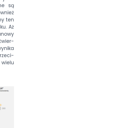
­ne są
ów­nież
my ten
ku. Aż
­no­wy
twier­
y­ni­ka
rze­ci­
 wie­lu