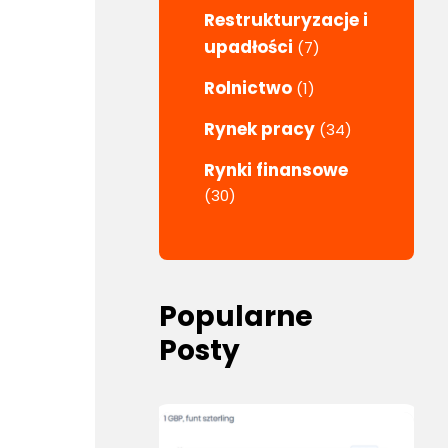
Restrukturyzacje i
upadłości
(7)
Rolnictwo
(1)
Rynek pracy
(34)
Rynki finansowe
(30)
Popularne
Posty