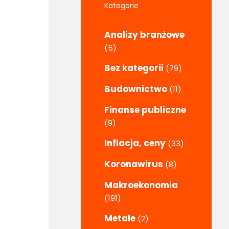
Kategorie
Analizy branżowe
(5)
Bez kategorii
(79)
Budownictwo
(11)
Finanse publiczne
(9)
Inflacja, ceny
(33)
Koronawirus
(8)
Makroekonomia
(191)
Metale
(2)