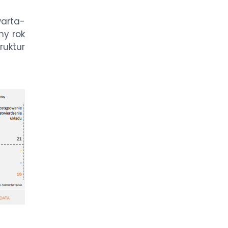
ar­ta­
­ny rok
uk­tu­r