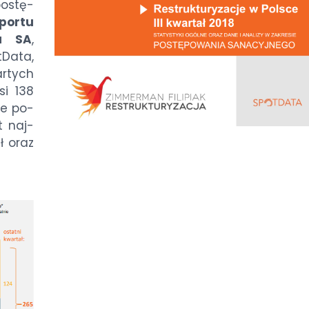
o­stę­
por­tu
cja SA
,
Da­ta,
ar­tych
si 138
­le po­
st naj­
sł oraz