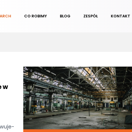
EARCH
CO ROBIMY
BLOG
ZESPÓŁ
KONTAKT
e w
­wu­je­