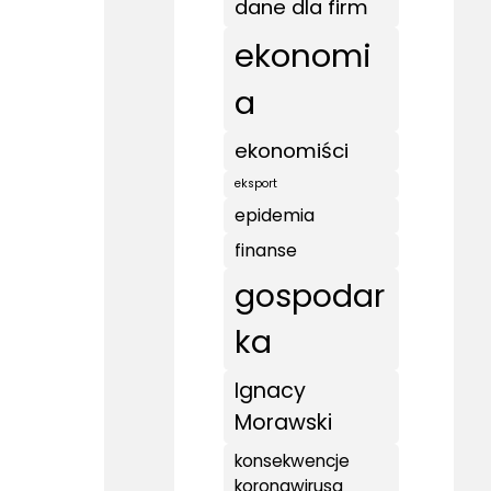
dane dla firm
ekonomi
a
ekonomiści
eksport
epidemia
finanse
gospodar
ka
Ignacy
Morawski
konsekwencje
koronawirusa