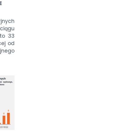
E
j­nych
 cią­gu
r­to 33
­cej od
j­ne­go