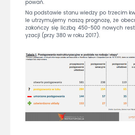
po­wań.
Na pod­sta­wie sta­nu wie­dzy po trze­cim kw
le utrzy­mu­je­my na­szą pro­gno­zę, że obec
za­koń­czy się licz­bą 450-500 no­wych re­str
y­za­cji (przy 380 w ro­ku 2017).