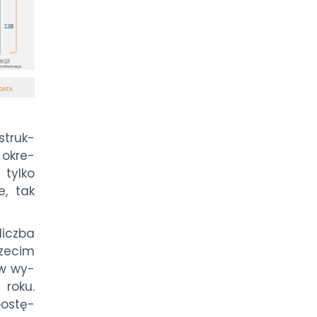
­struk­
w okre­
 tyl­ko
je, tak
licz­ba
ze­cim
o w wy­
ro­ku.
po­stę­