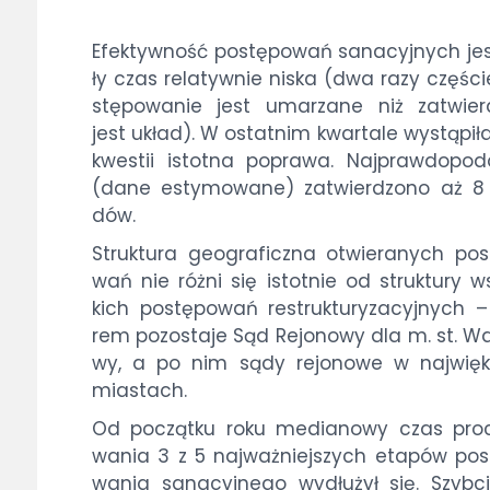
Efek­tyw­ność po­stę­po­wań sa­na­cyj­nych j
ły czas re­la­tyw­nie ni­ska (dwa ra­zy czę­śc
stę­po­wa­nie jest uma­rza­ne niż za­twier­
jest układ). W ostat­nim kwar­ta­le wy­stą­pi­ł
kwe­stii istot­na po­pra­wa. Naj­praw­do­po­d
(da­ne es­ty­mo­wa­ne) za­twier­dzo­no aż 8
dów.
Struk­tu­ra geo­gra­ficz­na otwie­ra­nych po­
wań nie róż­ni się istot­nie od struk­tu­ry 
kich po­stę­po­wań re­struk­tu­ry­za­cyj­nych –
rem po­zo­sta­je Sąd Re­jo­no­wy dla m. st. W
wy, a po nim są­dy re­jo­no­we w naj­więk
mia­stach.
Od po­cząt­ku ro­ku me­dia­no­wy czas pro­
wa­nia 3 z 5 naj­waż­niej­szych eta­pów po­s
wa­nia sa­na­cyj­ne­go wy­dłu­żył się. Szyb­c