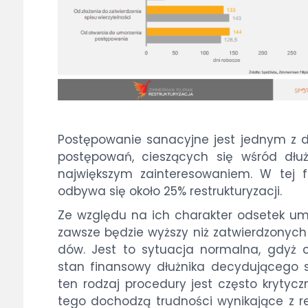
Po­stę­po­wa­nie sa­na­cyj­ne jest jed­nym z
po­stę­po­wań, cie­szą­cych się wśród dłuż­
naj­więk­szym za­in­te­re­so­wa­niem. W tej 
od­by­wa się oko­ło 25% re­struk­tu­ry­za­cji.
Ze wzglę­du na ich cha­rak­ter od­se­tek um
za­wsze bę­dzie wyż­szy niż za­twier­dzo­nyc
dów. Jest to sy­tu­acja nor­mal­na, gdyż c
stan fi­nan­so­wy dłuż­ni­ka de­cy­du­ją­ce­go
ten ro­dzaj pro­ce­du­ry jest czę­sto kry­tycz
te­go do­cho­dzą trud­no­ści wy­ni­ka­ją­ce z r