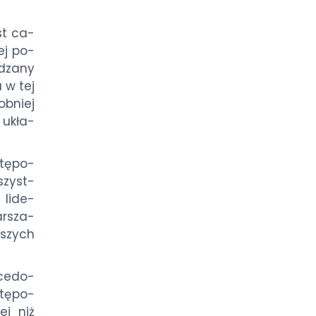
est ca­
iej po­
dza­ny
a w tej
ob­niej
 ukła­
stę­po­
wszyst­
 li­de­
ar­sza­
­szych
ce­do­
tę­po­
iej niż