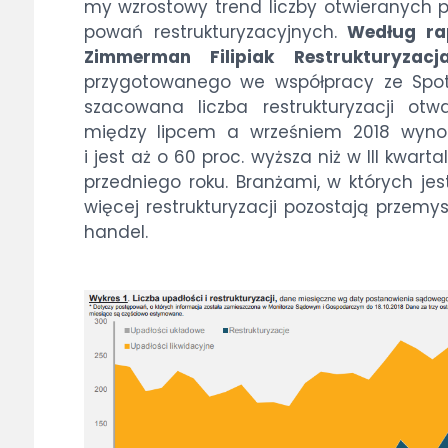
my wzro­sto­wy trend licz­by otwie­ra­nych p
po­wań re­struk­tu­ry­za­cyj­nych.
We­dług ra­
Zim­mer­man Fi­li­piak Re­struk­tu­ry­za­
przy­go­to­wa­ne­go we współ­pra­cy ze Spo­t
sza­co­wa­na licz­ba re­struk­tu­ry­za­cji otw
mię­dzy lip­cem a wrze­śniem 2018 wy­no­
i jest aż o 60 proc. wyż­sza niż w III kwar­ta
przed­nie­go ro­ku. Bran­ża­mi, w któ­rych je
wię­cej re­struk­tu­ry­za­cji po­zo­sta­ją prze­my
han­del.