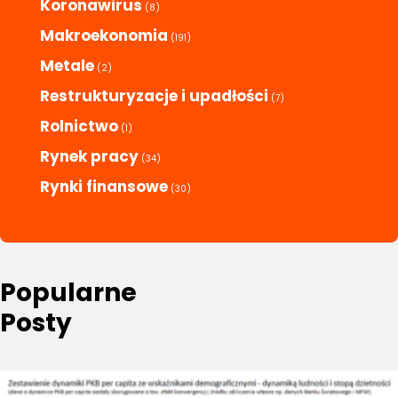
Koronawirus
(8)
Makroekonomia
(191)
Metale
(2)
Restrukturyzacje i upadłości
(7)
Rolnictwo
(1)
Rynek pracy
(34)
Rynki finansowe
(30)
Popularne
Posty