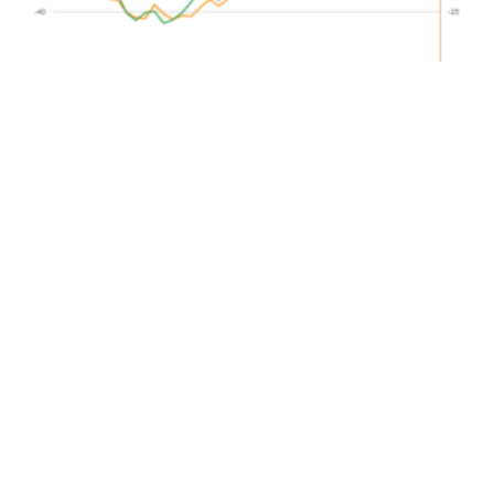
Dlaczego wzrost cen niklu ma znaczenie? Wpływ
na polski program elektromobilności
posted on 19 czerwca, 2018