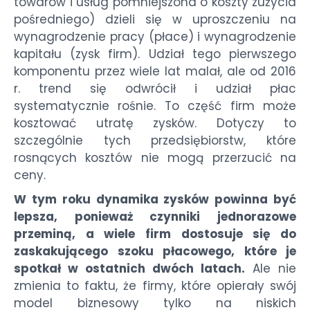
towarów i usług pomniejszona o koszty zużycia
pośredniego) dzieli się w uproszczeniu na
wynagrodzenie pracy (płace) i wynagrodzenie
kapitału (zysk firm). Udział tego pierwszego
komponentu przez wiele lat malał, ale od 2016
r. trend się odwrócił i udział płac
systematycznie rośnie. To część firm może
kosztować utratę zysków. Dotyczy to
szczególnie tych przedsiębiorstw, które
rosnących kosztów nie mogą przerzucić na
ceny.
W tym roku dynamika zysków powinna być
lepsza, ponieważ czynniki jednorazowe
przeminą, a wiele firm dostosuje się do
zaskakującego szoku płacowego, które je
spotkał w ostatnich dwóch latach.
Ale nie
zmienia to faktu, że firmy, które opierały swój
model biznesowy tylko na niskich