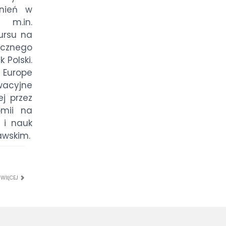
żnień w
 m.in.
ursu na
icznego
Polski.
w Europe
wacyjne
j przez
omii na
 i nauk
awskim.
 WIĘCEJ