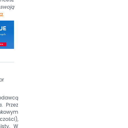
swoją
a
.
or
odawcą
. Przez
ankowym
zości),
isty. W