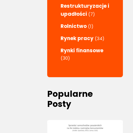
Restrukturyzacje i
upadłości
(7)
Rolnictwo
(1)
Rynek pracy
(34)
Rynki finansowe
(30)
Popularne
Posty