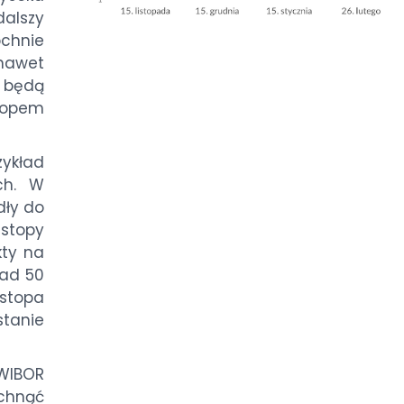
dalszy
chnie
nawet
i będą
ropem
zykład
ch. W
dły do
stopy
kty na
nad 50
stopa
tanie
 WIBOR
chnąć