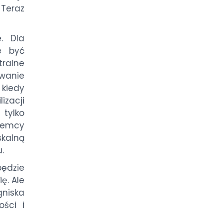
 Teraz
. Dla
e być
ralne
wanie
kiedy
izacji
 tylko
Niemcy
skalną
.
będzie
ę. Ale
gniska
ości i