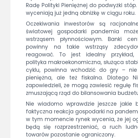
Radę Polityki Pieniężnej do podwyżki stóp.
wyceniają już jedną obniżkę w ciągu roku.
Oczekiwania inwestorów są racjonalne
światowej gospodarki pandemia moż
wstrząsem płynnościowym. Banki cent
powinny na takie wstrząsy zdecydo
reagować. To jest idealny przykład, 
polityka makroekonomiczna, służąca stabil
cyklu, powinna wchodzić do gry – nie
pieniężna, ale też fiskalna. Dlatego 
zapowiedzieli, że mogą zawiesić regułę fi
zmuszającą rząd do bilansowania budżetu
Nie wiadomo wprawdzie jeszcze jakie 
faktyczna reakcja gospodarki na pandemi
w tym momencie rynek wycenia, że jej o
będą się rozprzestrzeniać, a ruch ludn
towarów pozostanie ograniczony.