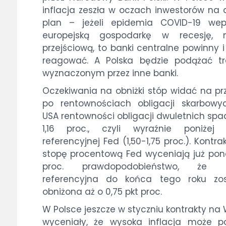
inflacja zeszła w oczach inwestorów na 
plan – jeżeli epidemia COVID-19 wep
europejską gospodarkę w recesję, 
przejściową, to banki centralne powinny 
reagować. A Polska będzie podążać t
wyznaczonym przez inne banki.
Oczekiwania na obniżki stóp widać na pr
po rentownościach obligacji skarbowy
USA rentowności obligacji dwuletnich spa
1,16 proc., czyli wyraźnie poniżej 
referencyjnej Fed (1,50-1,75 proc.). Kontra
stopę procentową Fed wyceniają już po
proc. prawdopodobieństwo, że 
referencyjna do końca tego roku zos
obniżona aż o 0,75 pkt proc.
W Polsce jeszcze w styczniu kontrakty na
wyceniały, że wysoka inflacja może p