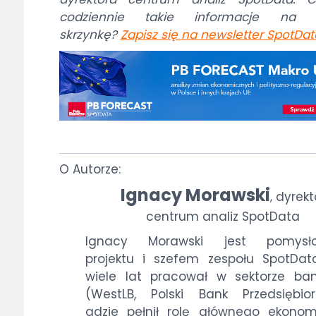
codziennie takie informacje na 
skrzynkę?
Zapisz się na newsletter SpotDat
O Autorze:
Ignacy Morawski
dyrekt
,
centrum analiz SpotData
Ignacy Morawski jest pomysł
projektu i szefem zespołu SpotData
wiele lat pracował w sektorze b
(WestLB, Polski Bank Przedsiębiorc
gdzie pełnił rolę głównego ekonom