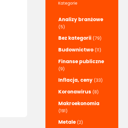
Kategorie
Analizy branżowe
(5)
Bez kategorii
(79)
Budownictwo
(11)
Finanse publiczne
(9)
Inflacja, ceny
(33)
Koronawirus
(8)
Makroekonomia
(191)
Metale
(2)