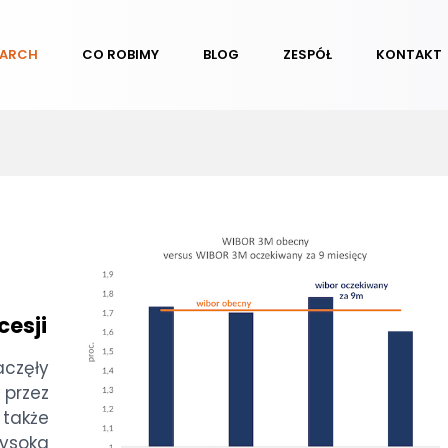
EARCH
CO ROBIMY
BLOG
ZESPÓŁ
KONTAKT
cesji
częły
przez
 także
wysoka