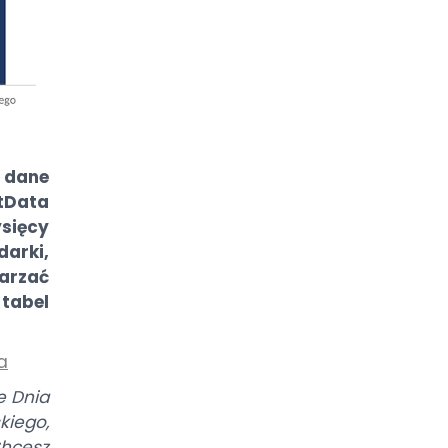
 dane
Data
sięcy
arki,
arzać
tabel
a
e Dnia
iego,
hcesz