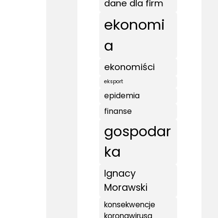
dane dla firm
ekonomi
a
ekonomiści
eksport
epidemia
finanse
gospodar
ka
Ignacy
Morawski
konsekwencje
koronawirusa