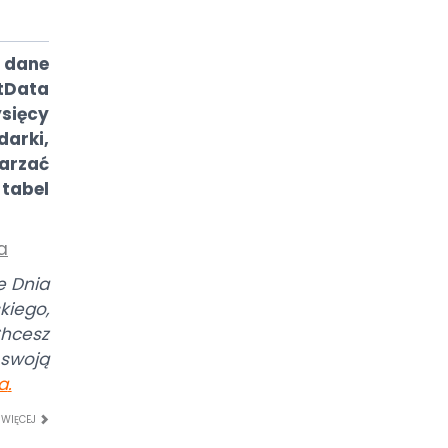
 dane
Data
sięcy
arki,
arzać
tabel
a
e Dnia
iego,
hcesz
swoją
a
.
 WIĘCEJ