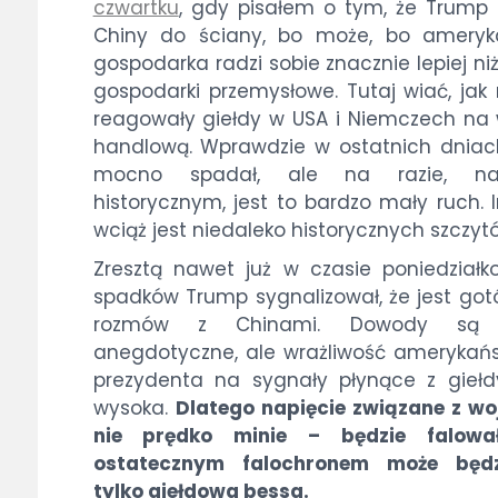
czwartku
, gdy pisałem o tym, że Trump 
Chiny do ściany, bo może, bo ameryk
gospodarka radzi sobie znacznie lepiej ni
gospodarki przemysłowe. Tutaj wiać, jak 
reagowały giełdy w USA i Niemczech na
handlową. Wprawdzie w ostatnich dnia
mocno spadał, ale na razie, n
historycznym, jest to bardzo mały ruch. 
wciąż jest niedaleko historycznych szczyt
Zresztą nawet już w czasie poniedział
spadków Trump sygnalizował, że jest go
rozmów z Chinami. Dowody są t
anegdotyczne, ale wrażliwość amerykań
prezydenta na sygnały płynące z giełd
wysoka.
Dlatego napięcie związane z w
nie prędko minie – będzie falowa
ostatecznym falochronem może będ
tylko giełdowa bessa.