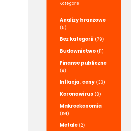
Kategorie
Analizy branżowe
(5)
Bez kategorii
(79)
Budownictwo
(11)
Finanse publiczne
(9)
Inflacja, ceny
(33)
Koronawirus
(8)
Makroekonomia
(191)
Metale
(2)