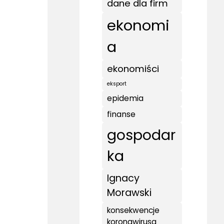
dane dla firm
ekonomi
a
ekonomiści
eksport
epidemia
finanse
gospodar
ka
Ignacy
Morawski
konsekwencje
koronawirusa