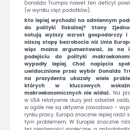
Donalda Trumpa nawet ten deficyt powi
(w wyniku cięć podatków).
Kto lepiej wychodzi na odmiennym pod
do polityki fiskalnej? Stany Zjedno
notują wyższy wzrost gospodarczy i
niższą stopę bezrobocia niż Unia Europ
więc można argumentować, że na 
podejściu do polityki makroekonomi
wypadły lepiej. Choć napięcia społ
uwidocznione przez wybór Donalda T
na prezydenta ukazały wiele probl
których w kluczowych wskaźni
makroekonomicznych nie widać.
Na prz
w USA relatywnie duży jest odsetek osób,
w ogóle nie są aktywne zawodowo – wyp
rynku pracy. Europa znacznie lepiej radzi s
tym problemem. W Europie znacznie niż
też nierówności społeczne, a antyglobali