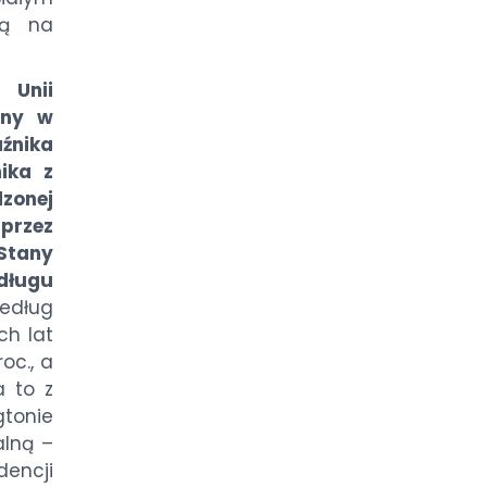
tą na
 Unii
zny w
aźnika
ika z
dzonej
przez
Stany
 długu
dług
ch lat
oc., a
a to z
tonie
alną –
encji