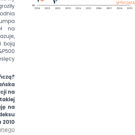
oziły
godnia
Trumpa
eł na
azuje,
i boją
S&P500
sięcy
ńczą?
ańska
cji na
takiej
uję na
ndeksu
u 2010
ionego