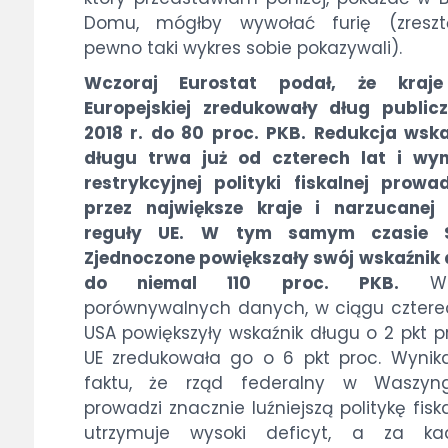
Domu, mógłby wywołać furię (zresz
pewno taki wykres sobie pokazywali).
Wczoraj Eurostat podał, że kraje
Europejskiej zredukowały dług public
2018 r. do 80 proc. PKB. Redukcja wsk
długu trwa już od czterech lat i wyn
restrykcyjnej polityki fiskalnej prowa
przez największe kraje i narzucanej 
reguły UE.
W tym samym czasie 
Zjednoczone powiększały swój wskaźnik
do niemal 110 proc. PKB.
We
porównywalnych danych, w ciągu cztere
USA powiększyły wskaźnik długu o 2 pkt pr
UE zredukowała go o 6 pkt proc. Wynik
faktu, że rząd federalny w Waszyng
prowadzi znacznie luźniejszą politykę fisk
utrzymuje wysoki deficyt, a za kad