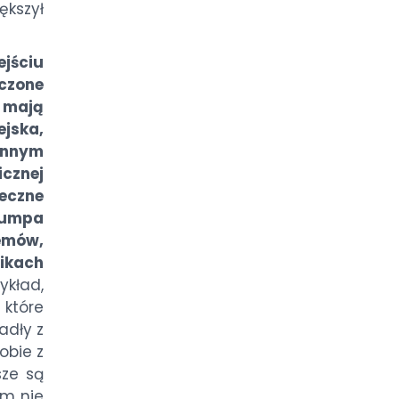
ększył
ejściu
czone
 mają
ejska,
innym
cznej
eczne
rumpa
emów,
kach
ykład,
 które
adły z
obie z
sze są
zm nie