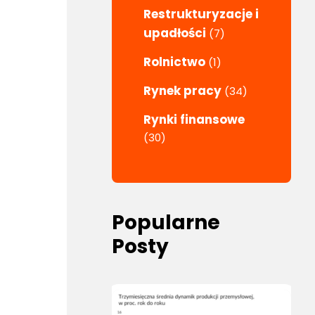
Restrukturyzacje i
upadłości
(7)
Rolnictwo
(1)
Rynek pracy
(34)
Rynki finansowe
(30)
Popularne
Posty