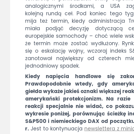
analogicznymi środkami, a USA zagr
kolejną rundą ceł. Pod koniec tego ty
mija też termin, kiedy administracja 
miała podjąć decyzję dotyczącą c
europejskie samochody – choć wiele wsk
że termin może zostać wydłużony. Rynk
się o eskalację wojny, wczoraj indeks 
zanotował największy od czterech mie
jednodniowy spadek.
Kiedy napięcia handlowe się zako
Prawdopodobnie wtedy, gdy ameryk
giełda wykaże jakieś oznaki większej reak
amerykański protekcjonizm. Na razie 
reakcji specjalnie nie widać, co pokaz
wykresie poniżej, porównując ścieżkę i
S&P500 i niemieckiego DAX od początk
r.
Jest to kontynuacja
newslettera z min