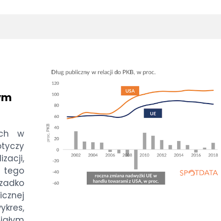
łym
ych w
otyczy
zacji,
t tego
rzadko
icznej
ykres,
Białym