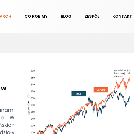
EARCH
CO ROBIMY
BLOG
ZESPÓŁ
KONTAKT
 w
nami
ię. W
ńskich
działy