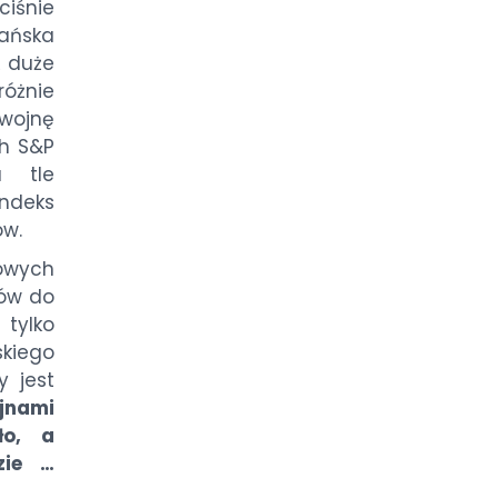
ciśnie
ańska
ż duże
różnie
 wojnę
ch S&P
a tle
Indeks
ów.
kowych
tów do
ylko
skiego
y jest
ojnami
ło, a
zie …